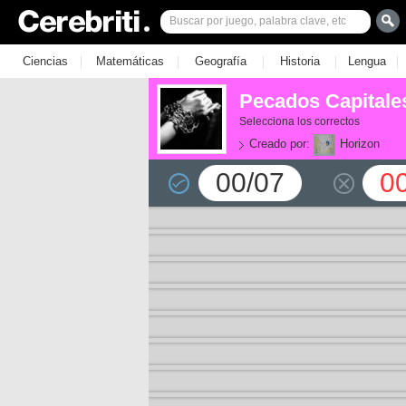
|
|
|
|
|
Ciencias
Matemáticas
Geografía
Historia
Lengua
Pecados Capitale
Selecciona los correctos
Creado por:
Horizon
00/07
0