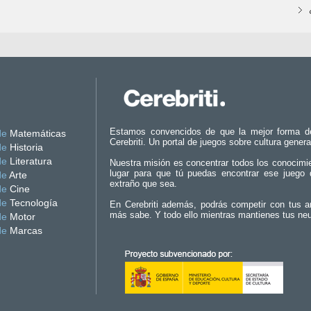
Estamos convencidos de que la mejor forma d
de
Matemáticas
Cerebriti. Un portal de juegos sobre cultura genera
de
Historia
de
Literatura
Nuestra misión es concentrar todos los conocimi
lugar para que tú puedas encontrar ese juego 
de
Arte
extraño que sea.
de
Cine
de
Tecnología
En Cerebriti además, podrás competir con tus a
más sabe. Y todo ello mientras mantienes tus ne
de
Motor
de
Marcas