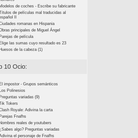
Modelos de coches - Escribe su fabricante
Títulos de películas mal traducidas al
español II
Ciudades romanas en Hispania
Obras principales de Miguel Ángel
Parejas de película
Elige las sumas cuyo resultado es 23
Huesos de la cabeza (1)
p 10 Ocio:
El impostor - Grupos semánticos
Los Polinesios
Preguntas variadas (9)
Tik Tokers
Clash Royale: Adivina la carta
Parejas Fnafhs
Nombres reales de youtubers
¿Sabes algo? Preguntas variadas
Adivina el personaje de Fnafhs