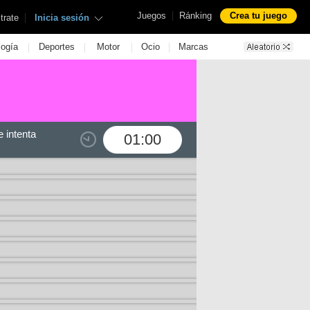
|
Juegos
Ránking
Crea tu juego
|
trate
Inicia sesión
|
|
|
|
logía
Deportes
Motor
Ocio
Marcas
 intenta
01:00