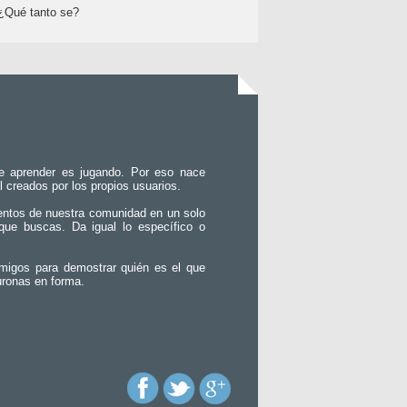
¿Qué tanto se?
e aprender es jugando. Por eso nace
l creados por los propios usuarios.
entos de nuestra comunidad en un solo
que buscas. Da igual lo específico o
migos para demostrar quién es el que
uronas en forma.