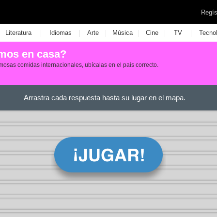
Regís
|
|
|
|
|
|
Literatura
Idiomas
Arte
Música
Cine
TV
Tecno
mos en casa?
osas comidas internacionales, ubícalas en el pais correcto.
Arrastra cada respuesta hasta su lugar en el mapa.