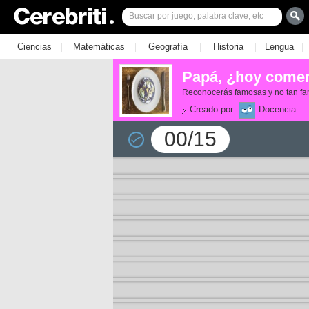
|
|
|
|
|
Ciencias
Matemáticas
Geografía
Historia
Lengua
Papá, ¿hoy come
Reconocerás famosas y no tan fam
Creado por:
Docencia
00/15