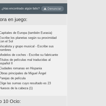
¿Has encontrado algún fallo?
ora en juego:
Capitales de Europa (también Eurasia)
Escribe los planetas según su proximidad
con el Sol
Vocalista y grupo musical - Escribe sus
nombres
Modelos de coches - Escribe su fabricante
Títulos de películas mal traducidas al
español II
Ciudades romanas en Hispania
Obras principales de Miguel Ángel
Parejas de película
Elige las sumas cuyo resultado es 23
Huesos de la cabeza (1)
p 10 Ocio: