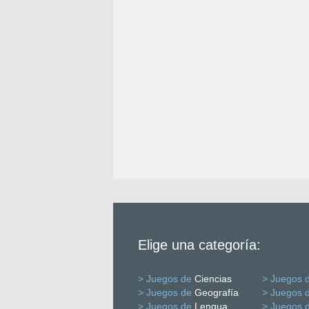
Elige una categoría:
> Juegos de
Ciencias
> Juegos 
> Juegos de
Geografía
> Juegos 
> Juegos de
Lengua
> Juegos 