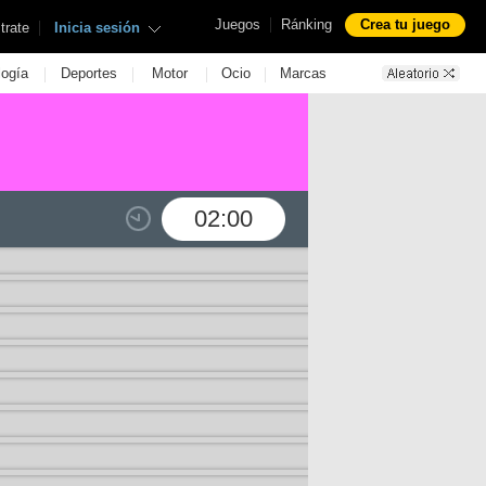
|
Juegos
Ránking
Crea tu juego
|
trate
Inicia sesión
|
|
|
|
logía
Deportes
Motor
Ocio
Marcas
02:00