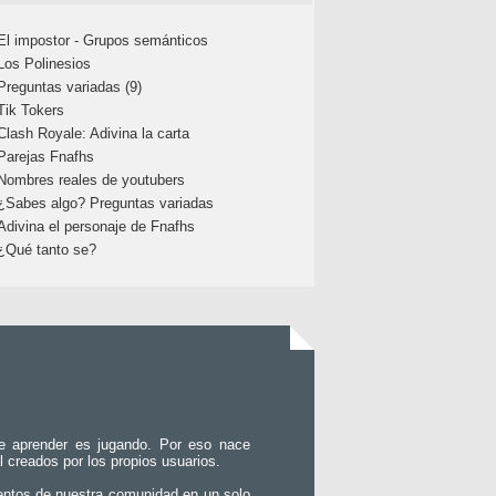
El impostor - Grupos semánticos
Los Polinesios
Preguntas variadas (9)
Tik Tokers
Clash Royale: Adivina la carta
Parejas Fnafhs
Nombres reales de youtubers
¿Sabes algo? Preguntas variadas
Adivina el personaje de Fnafhs
¿Qué tanto se?
e aprender es jugando. Por eso nace
l creados por los propios usuarios.
entos de nuestra comunidad en un solo