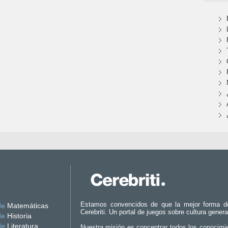
Estamos convencidos de que la mejor forma d
de
Matemáticas
Cerebriti. Un portal de juegos sobre cultura genera
de
Historia
de
Literatura
Nuestra misión es concentrar todos los conocimi