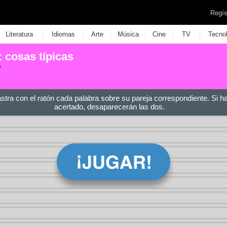
Regís
|
|
|
|
|
|
Literatura
Idiomas
Arte
Música
Cine
TV
Tecno
 cosas típicas
?
astra con el ratón cada palabra sobre su pareja correspondiente. Si h
acertado, desaparecerán las dos.