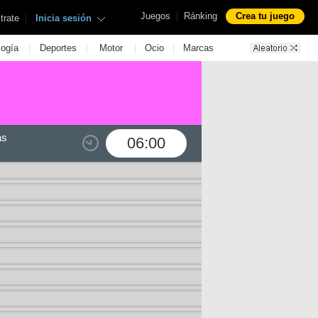
|
Juegos
Ránking
Crea tu juego
|
trate
Inicia sesión
|
|
|
|
logía
Deportes
Motor
Ocio
Marcas
as
06:00