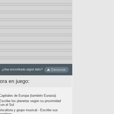
¿Has encontrado algún fallo?
ora en juego:
Capitales de Europa (también Eurasia)
Escribe los planetas según su proximidad
con el Sol
Vocalista y grupo musical - Escribe sus
nombres