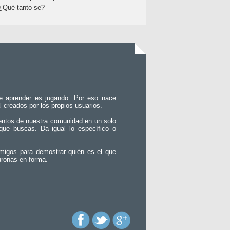
¿Qué tanto se?
e aprender es jugando. Por eso nace
l creados por los propios usuarios.
entos de nuestra comunidad en un solo
que buscas. Da igual lo específico o
migos para demostrar quién es el que
uronas en forma.