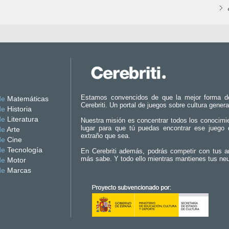
Estamos convencidos de que la mejor forma d
de
Matemáticas
Cerebriti. Un portal de juegos sobre cultura genera
de
Historia
de
Literatura
Nuestra misión es concentrar todos los conocimi
lugar para que tú puedas encontrar ese juego 
de
Arte
extraño que sea.
de
Cine
de
Tecnología
En Cerebriti además, podrás competir con tus a
más sabe. Y todo ello mientras mantienes tus ne
de
Motor
de
Marcas