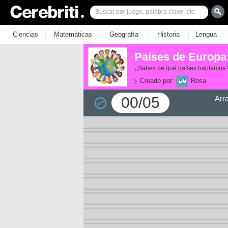
|
|
|
|
|
Ciencias
Matemáticas
Geografía
Historia
Lengua
Países de Europa:
¿Sabes de qué países hablamos
Creado por:
Rosa
00/05
Arr