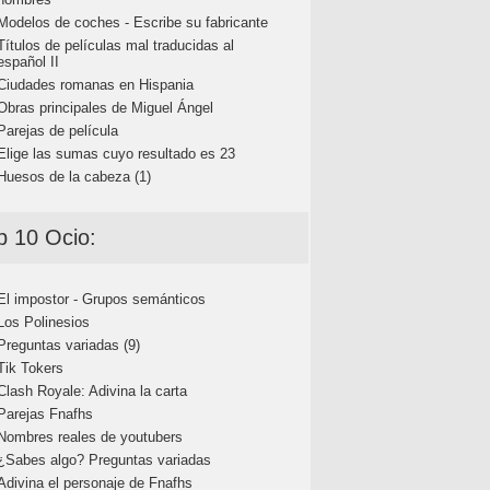
Modelos de coches - Escribe su fabricante
Títulos de películas mal traducidas al
español II
Ciudades romanas en Hispania
Obras principales de Miguel Ángel
Parejas de película
Elige las sumas cuyo resultado es 23
Huesos de la cabeza (1)
p 10 Ocio:
El impostor - Grupos semánticos
Los Polinesios
Preguntas variadas (9)
Tik Tokers
Clash Royale: Adivina la carta
Parejas Fnafhs
Nombres reales de youtubers
¿Sabes algo? Preguntas variadas
Adivina el personaje de Fnafhs