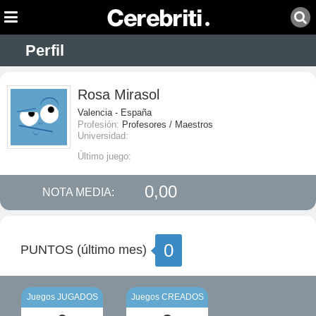
Perfil
Rosa Mirasol
Valencia - España
Profesión:
Profesores / Maestros
Universidad:
Último juego:
0,00
NOTA MEDIA:
0
PUNTOS (último mes)
Juegos JUGADOS
Juegos CREADOS