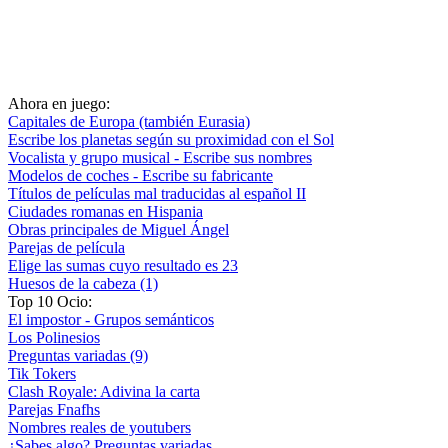
Ahora en juego:
Capitales de Europa (también Eurasia)
Escribe los planetas según su proximidad con el Sol
Vocalista y grupo musical - Escribe sus nombres
Modelos de coches - Escribe su fabricante
Títulos de películas mal traducidas al español II
Ciudades romanas en Hispania
Obras principales de Miguel Ángel
Parejas de película
Elige las sumas cuyo resultado es 23
Huesos de la cabeza (1)
Top 10 Ocio:
El impostor - Grupos semánticos
Los Polinesios
Preguntas variadas (9)
Tik Tokers
Clash Royale: Adivina la carta
Parejas Fnafhs
Nombres reales de youtubers
¿Sabes algo? Preguntas variadas