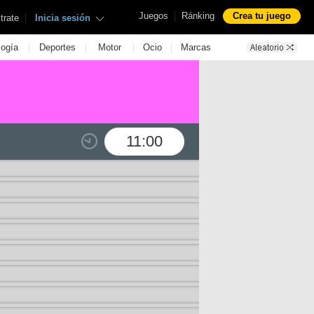
|
Juegos
Ránking
Crea tu juego
|
trate
Inicia sesión
|
|
|
|
logía
Deportes
Motor
Ocio
Marcas
11:00