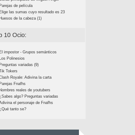
Parejas de película
Elige las sumas cuyo resultado es 23
Huesos de la cabeza (1)
p 10 Ocio:
El impostor - Grupos semánticos
Los Polinesios
Preguntas variadas (9)
Tik Tokers
Clash Royale: Adivina la carta
Parejas Fnafhs
Nombres reales de youtubers
¿Sabes algo? Preguntas variadas
Adivina el personaje de Fnafhs
¿Qué tanto se?