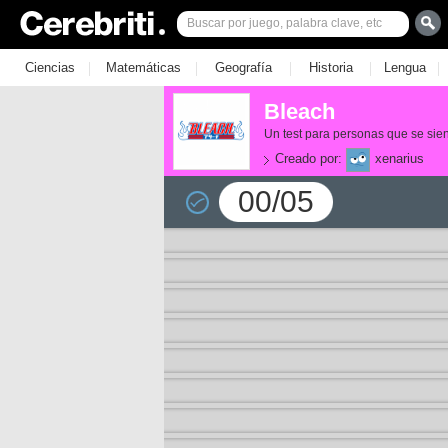
|
|
|
|
|
Ciencias
Matemáticas
Geografía
Historia
Lengua
Bleach
Un test para personas que se si
Creado por:
xenarius
00/05