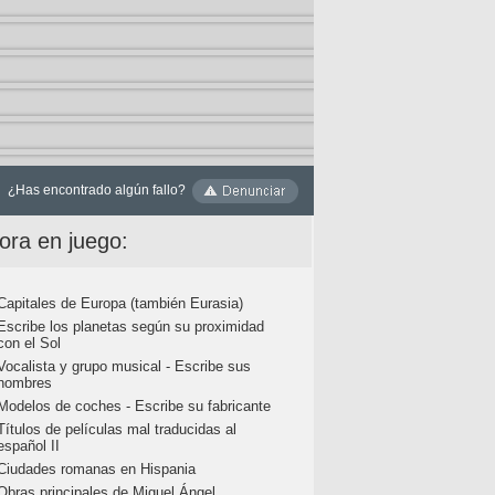
¿Has encontrado algún fallo?
ora en juego:
Capitales de Europa (también Eurasia)
Escribe los planetas según su proximidad
con el Sol
Vocalista y grupo musical - Escribe sus
nombres
Modelos de coches - Escribe su fabricante
Títulos de películas mal traducidas al
español II
Ciudades romanas en Hispania
Obras principales de Miguel Ángel