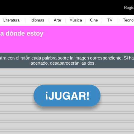
Regís
|
|
|
|
|
|
Literatura
Idiomas
Arte
Música
Cine
TV
Tecno
na dónde estoy
stra con el ratón cada palabra sobre la imagen correspondiente. Si ha
acertado, desaparecerán las dos.