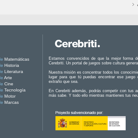
Estamos convencidos de que la mejor forma d
de
Matemáticas
Cerebriti. Un portal de juegos sobre cultura genera
de
Historia
de
Literatura
Nuestra misión es concentrar todos los conocimi
lugar para que tú puedas encontrar ese juego 
de
Arte
extraño que sea.
de
Cine
de
Tecnología
En Cerebriti además, podrás competir con tus a
más sabe. Y todo ello mientras mantienes tus ne
de
Motor
de
Marcas