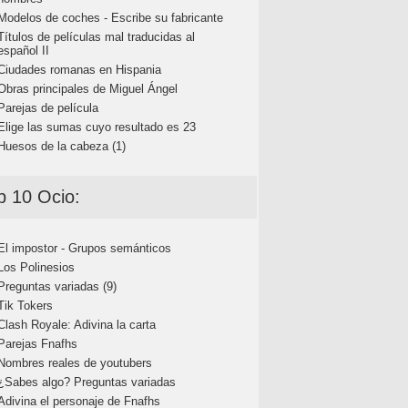
Modelos de coches - Escribe su fabricante
Títulos de películas mal traducidas al
español II
Ciudades romanas en Hispania
Obras principales de Miguel Ángel
Parejas de película
Elige las sumas cuyo resultado es 23
Huesos de la cabeza (1)
p 10 Ocio:
El impostor - Grupos semánticos
Los Polinesios
Preguntas variadas (9)
Tik Tokers
Clash Royale: Adivina la carta
Parejas Fnafhs
Nombres reales de youtubers
¿Sabes algo? Preguntas variadas
Adivina el personaje de Fnafhs