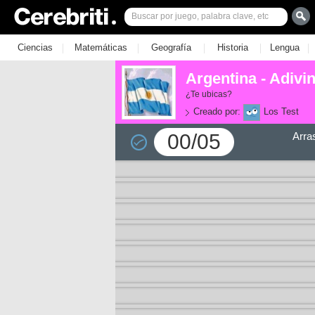
|
|
|
|
|
Ciencias
Matemáticas
Geografía
Historia
Lengua
Argentina - Adivi
¿Te ubicas?
Creado por:
Los Test
00/05
Arra