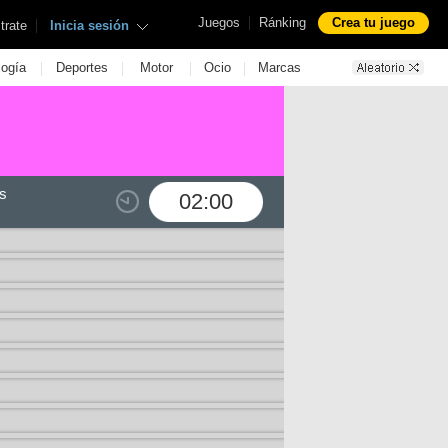
|
Juegos
Ránking
Crea tu juego
|
trate
Inicia sesión
|
|
|
|
logía
Deportes
Motor
Ocio
Marcas
s
02:00