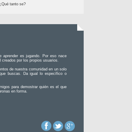
¿Qué tanto se?
e aprender es jugando. Por eso nace
l creados por los propios usuarios.
entos de nuestra comunidad en un solo
que buscas. Da igual lo específico o
migos para demostrar quién es el que
uronas en forma.