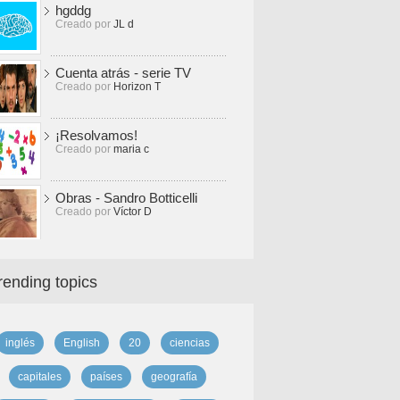
hgddg
Creado por
JL d
Cuenta atrás - serie TV
Creado por
Horizon T
¡Resolvamos!
Creado por
maria c
Obras - Sandro Botticelli
Creado por
Víctor D
rending topics
inglés
English
20
ciencias
capitales
países
geografía