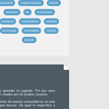
anatomía
cuerpo humano
mundo
animales
de
vocabulario
palabras
ordenadores
idiomas
tecnología
informática
historia
english
e aprender es jugando. Por eso nace
l creados por los propios usuarios.
entos de nuestra comunidad en un solo
que buscas. Da igual lo específico o