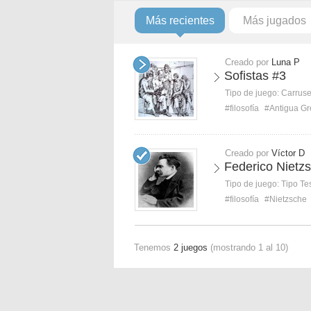
Más recientes
Más jugados
Creado por
Luna P
Sofistas #3
Tipo de juego:
Carruse
#filosofía
#Antigua Gr
Creado por
Víctor D
Federico Nietzs
Tipo de juego:
Tipo Te
#filosofía
#Nietzsche
Tenemos
2 juegos
(mostrando 1 al 10)