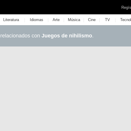
Regís
|
|
|
|
|
|
Literatura
Idiomas
Arte
Música
Cine
TV
Tecno
 relacionados con
Juegos de nihilismo
.