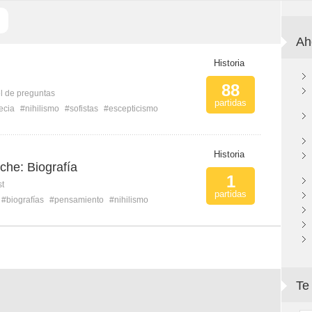
Ah
Historia
88
l de preguntas
partidas
ecia
#nihilismo
#sofistas
#escepticismo
Historia
che: Biografía
1
st
partidas
#biografías
#pensamiento
#nihilismo
Te