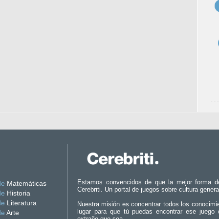
Estamos convencidos de que la mejor forma d
de
Matemáticas
Cerebriti. Un portal de juegos sobre cultura genera
de
Historia
de
Literatura
Nuestra misión es concentrar todos los conocimi
lugar para que tú puedas encontrar ese juego 
de
Arte
extraño que sea.