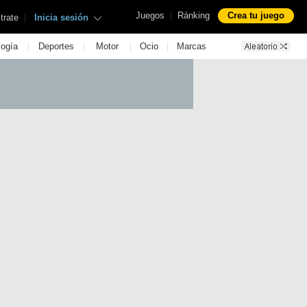
|
Juegos
Ránking
Crea tu juego
|
trate
Inicia sesión
|
|
|
|
logía
Deportes
Motor
Ocio
Marcas