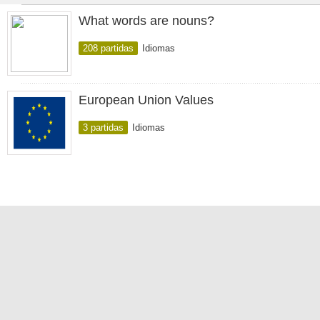
What words are nouns?
208 partidas
Idiomas
European Union Values
3 partidas
Idiomas