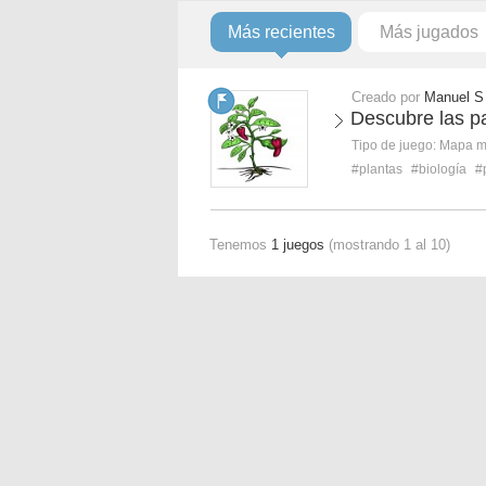
Más recientes
Más jugados
Creado por
Manuel S
Descubre las pa
Tipo de juego:
Mapa 
#plantas
#biología
#
Tenemos
1 juegos
(mostrando 1 al 10)