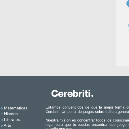
Estamos convencidos de que la mejor forma d
de
Matemáticas
Cerebriti. Un portal de juegos sobre cultura genera
de
Historia
de
Literatura
Nuestra misión es concentrar todos los conocimi
lugar para que tú puedas encontrar ese juego 
de
Arte
extraño que sea.