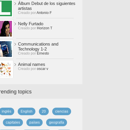
Álbum Debut de los siguientes
artistas
Creado por
Antonio F
Nelly Furtado
Creado por
Horizon T
Communications and
Technology 1-2
Creado por
Ernesto
Animal names
Creado por
oscar v
rending topics
inglés
English
20
ciencias
capitales
países
geografía