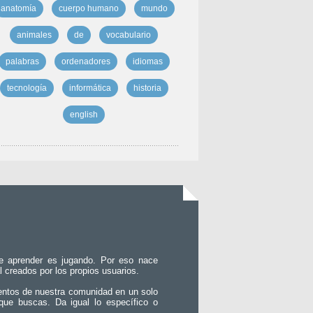
anatomía
cuerpo humano
mundo
animales
de
vocabulario
palabras
ordenadores
idiomas
tecnología
informática
historia
english
e aprender es jugando. Por eso nace
l creados por los propios usuarios.
entos de nuestra comunidad en un solo
que buscas. Da igual lo específico o