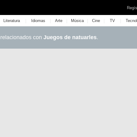
Regís
|
|
|
|
|
|
Literatura
Idiomas
Arte
Música
Cine
TV
Tecno
 relacionados con
Juegos de natuarles
.