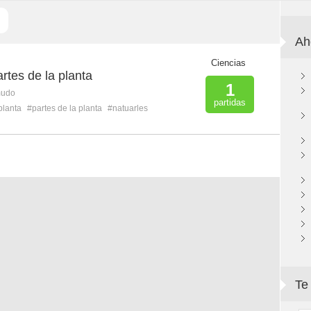
Ah
Ciencias
rtes de la planta
1
mudo
partidas
planta
#partes de la planta
#natuarles
Te