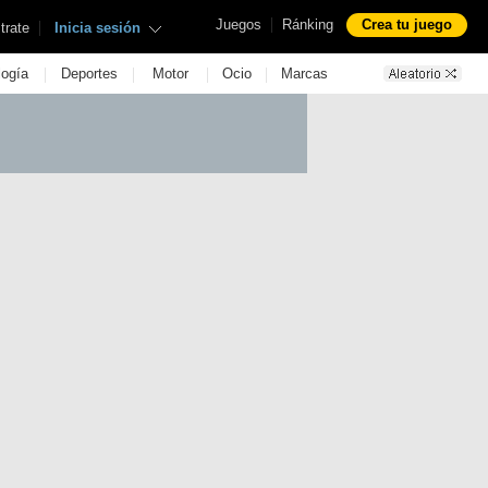
|
Juegos
Ránking
Crea tu juego
|
trate
Inicia sesión
|
|
|
|
logía
Deportes
Motor
Ocio
Marcas