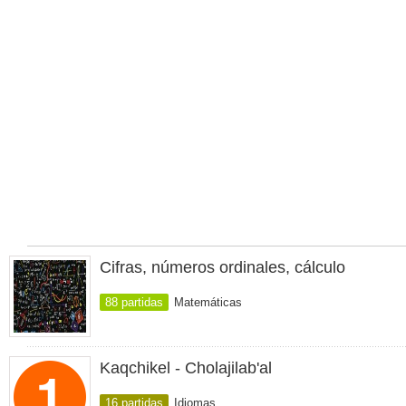
Cifras, números ordinales, cálculo
88 partidas
Matemáticas
Kaqchikel - Cholajilab'al
16 partidas
Idiomas