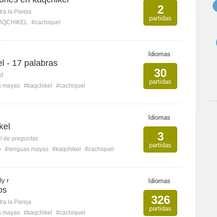
2
ra la Pareja
partidas
AQCHIKEL
#cachiquel
Idiomas
l - 17 palabras
30
st
partidas
s mayas
#kaqchikel
#cachiquel
Idiomas
kel
3
l de preguntas
partidas
o
#lenguas mayas
#kaqchikel
#cachiquel
ly r
Idiomas
os
326
ra la Pareja
partidas
s mayas
#kaqchikel
#cachiquel