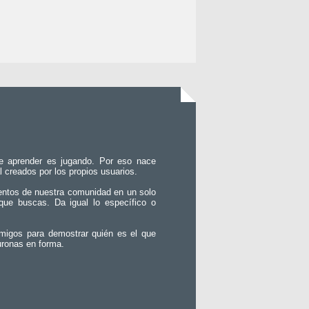
e aprender es jugando. Por eso nace
l creados por los propios usuarios.
entos de nuestra comunidad en un solo
que buscas. Da igual lo específico o
migos para demostrar quién es el que
uronas en forma.