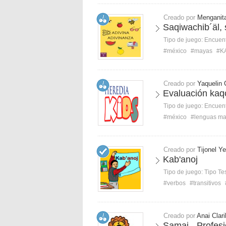
Creado por
Menganit
Saqiwachib´äl, 
Tipo de juego:
Encuent
#méxico
#mayas
#K
Creado por
Yaquelin 
Evaluación kaqc
Tipo de juego:
Encuent
#méxico
#lenguas m
Creado por
Tijonel Ye
Kab'anoj
Tipo de juego:
Tipo Te
#verbos
#transitivos
Creado por
Anai Clari
Samaj - Profes