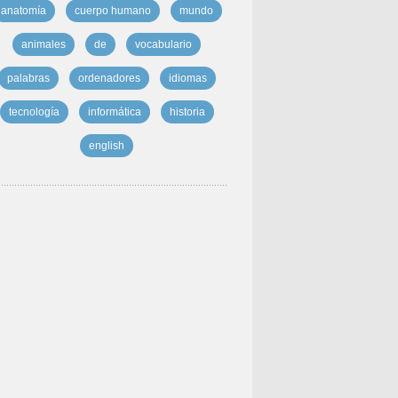
anatomía
cuerpo humano
mundo
animales
de
vocabulario
palabras
ordenadores
idiomas
tecnología
informática
historia
english