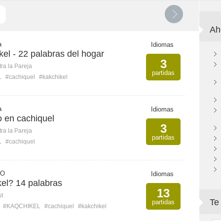
Ah
a
Idiomas
el - 22 palabras del hogar
3
ra la Pareja
partidas
L
#cachiquel
#kakchikel
a
Idiomas
o en cachiquel
3
ra la Pareja
partidas
L
#cachiquel
 O
Idiomas
el? 14 palabras
13
st
Te
partidas
#KAQCHIKEL
#cachiquel
#kakchikel