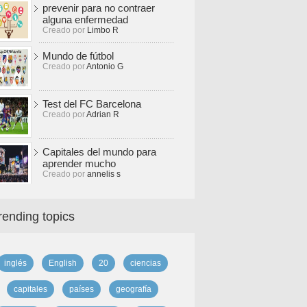
prevenir para no contraer
alguna enfermedad
Creado por
Limbo R
Mundo de fútbol
Creado por
Antonio G
Test del FC Barcelona
Creado por
Adrian R
Capitales del mundo para
aprender mucho
Creado por
annelis s
rending topics
inglés
English
20
ciencias
capitales
países
geografía