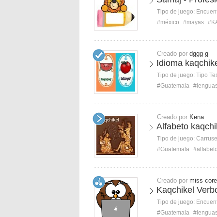
Tipo de juego:
Encuent
#méxico
#mayas
#K
Creado por
dggg g
Idioma kaqchike
Tipo de juego:
Tipo Te
#Guatemala
#lengua
Creado por
Kena
Alfabeto kaqchi
Tipo de juego:
Carruse
#Guatemala
#alfabet
Creado por
miss core
Kaqchikel Verb
Tipo de juego:
Encuent
#Guatemala
#lengua