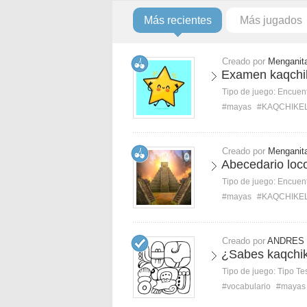
Más recientes
Más jugados
Creado por
Menganit
Examen kaqchik
Tipo de juego:
Encuent
#mayas
#KAQCHIKE
Creado por
Menganit
Abecedario loc
Tipo de juego:
Encuent
#mayas
#KAQCHIKE
Creado por
ANDRES
¿Sabes kaqchik
Tipo de juego:
Tipo Te
#vocabulario
#mayas