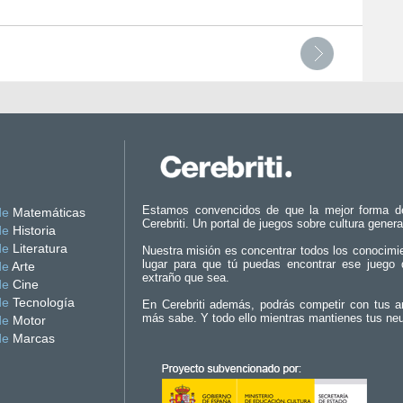
Estamos convencidos de que la mejor forma d
de
Matemáticas
Cerebriti. Un portal de juegos sobre cultura genera
de
Historia
de
Literatura
Nuestra misión es concentrar todos los conocimi
lugar para que tú puedas encontrar ese juego 
de
Arte
extraño que sea.
de
Cine
de
Tecnología
En Cerebriti además, podrás competir con tus a
más sabe. Y todo ello mientras mantienes tus ne
de
Motor
de
Marcas