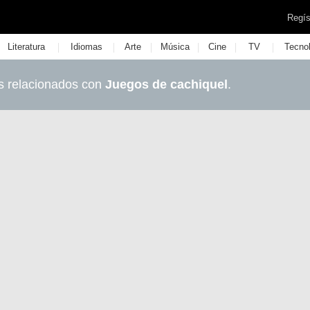
Regís
|
|
|
|
|
|
Literatura
Idiomas
Arte
Música
Cine
TV
Tecno
s relacionados con
Juegos de cachiquel
.