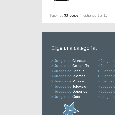
Tenemos
33 juegos
(mostrando 1 al 10)
Elige una categoría:
> Juegos de
Ciencias
> Juegos 
> Juegos de
Geografía
> Juegos 
> Juegos de
Lengua
> Juegos 
> Juegos de
Idiomas
> Juegos 
> Juegos de
Música
> Juegos 
> Juegos de
Televisión
> Juegos 
> Juegos de
Deportes
> Juegos 
> Juegos de
Ocio
> Juegos 