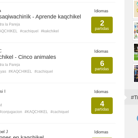
a
Idiomas
saqiwachinïk - Aprende kaqchikel
2
ra la Pareja
partidas
AQCHIKEL
#cachiquel
#kakchikel
C
Idiomas
hikel - Cinco animales
6
ra la Pareja
partidas
ayas
#KAQCHIKEL
#cachiquel
si I
Idiomas
#T
4
st
partidas
#conjugacion
#KAQCHIKEL
#cachiquel
bel J
Idiomas
iones en kaqchikel