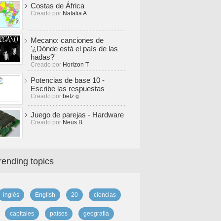
Costas de África
Creado por
Natalia A
Mecano: canciones de
'¿Dónde está el país de las
hadas?'
Creado por
Horizon T
Potencias de base 10 -
Escribe las respuestas
Creado por
betz g
Juego de parejas - Hardware
Creado por
Neus B
rending topics
inglés
English
20
ciencias
capitales
países
geografía