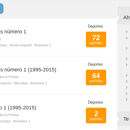
Ah
Deportes
es número 1
72
g
partidas
istas
#nivel experto
#número 1
Deportes
es número 1 (1995-2015)
64
ra la Pareja
partidas
mujeres
#tenistas
#número 1
Deportes
o 1 (1995-2015)
2
ra la Pareja
Te
partidas
enistas
#número 1