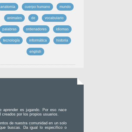
anatomía
cuerpo humano
mundo
animales
de
vocabulario
palabras
ordenadores
idiomas
tecnología
informática
historia
english
e aprender es jugando. Por eso nace
l creados por los propios usuarios.
entos de nuestra comunidad en un solo
que buscas. Da igual lo específico o