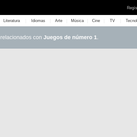
Regís
|
|
|
|
|
|
Literatura
Idiomas
Arte
Música
Cine
TV
Tecno
 relacionados con
Juegos de número 1
.