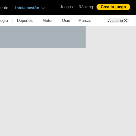
|
Juegos
Ránking
Crea tu juego
|
trate
Inicia sesión
|
|
|
|
logía
Deportes
Motor
Ocio
Marcas