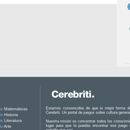
Estamos convencidos de que la mejor forma d
de
Matemáticas
Cerebriti. Un portal de juegos sobre cultura genera
de
Historia
de
Literatura
Nuestra misión es concentrar todos los conocimi
lugar para que tú puedas encontrar ese juego 
de
Arte
extraño que sea.