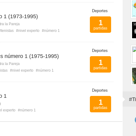
Deportes
o 1 (1973-1995)
1
ra la Pareja
partidas
#tenistas
#nivel experto
#número 1
Deportes
es número 1 (1975-1995)
1
ra la Pareja
partidas
istas
#nivel experto
#número 1
Deportes
o 1
#T
1
g
partidas
el experto
#número 1