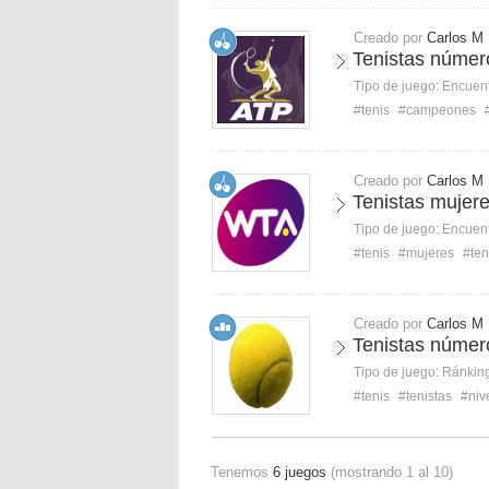
Creado por
Carlos M
Tenistas númer
Tipo de juego:
Encuent
#tenis
#campeones
Creado por
Carlos M
Tenistas mujer
Tipo de juego:
Encuent
#tenis
#mujeres
#ten
Creado por
Carlos M
Tenistas númer
Tipo de juego:
Ránkin
#tenis
#tenistas
#niv
Tenemos
6 juegos
(mostrando 1 al 10)