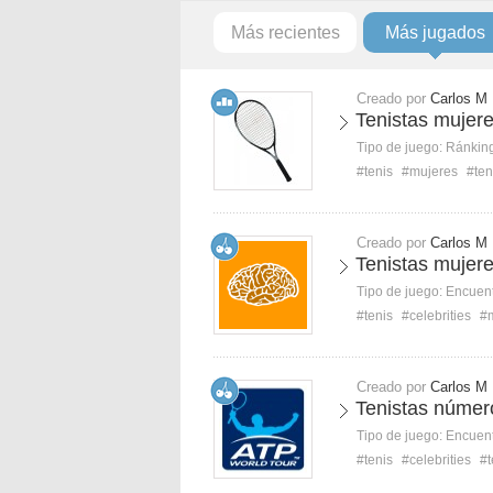
Más recientes
Más jugados
Creado por
Carlos M
Tenistas mujer
Tipo de juego:
Ránkin
#tenis
#mujeres
#ten
Creado por
Carlos M
Tenistas mujer
Tipo de juego:
Encuent
#tenis
#celebrities
#
Creado por
Carlos M
Tenistas númer
Tipo de juego:
Encuent
#tenis
#celebrities
#t