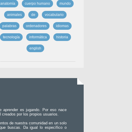
anatomía
cuerpo humano
mundo
animales
de
vocabulario
palabras
ordenadores
idiomas
tecnología
informática
historia
english
e aprender es jugando. Por eso nace
l creados por los propios usuarios.
entos de nuestra comunidad en un solo
que buscas. Da igual lo específico o