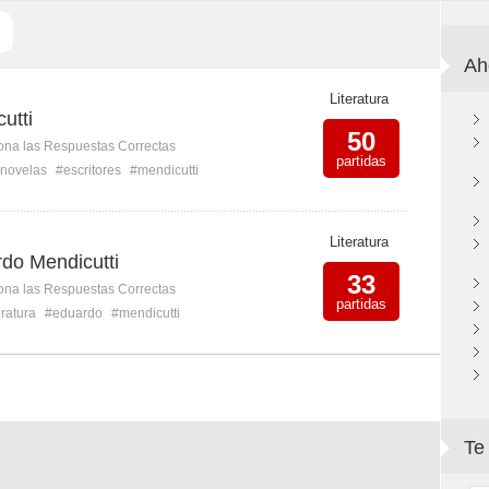
Ah
Literatura
utti
50
ona las Respuestas Correctas
partidas
novelas
#escritores
#mendicutti
Literatura
do Mendicutti
33
ona las Respuestas Correctas
partidas
eratura
#eduardo
#mendicutti
Te