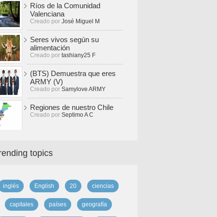
Ríos de la Comunidad
Valenciana
Creado por
José Miguel M
Seres vivos según su
alimentación
Creado por
tashiany25 F
(BTS) Demuestra que eres
ARMY (V)
Creado por
Samylove ARMY
Regiones de nuestro Chile
Creado por
Septimo A C
rending topics
inglés
English
20
ciencias
capitales
países
geografía