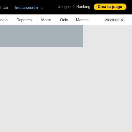
|
Juegos
Ránking
Crea tu juego
|
trate
Inicia sesión
|
|
|
|
logía
Deportes
Motor
Ocio
Marcas