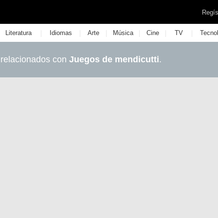
Regís
|
|
|
|
|
|
Literatura
Idiomas
Arte
Música
Cine
TV
Tecno
 relacionados con
Juegos de mendicutti
.