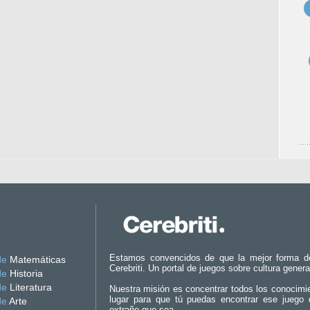
Estamos convencidos de que la mejor forma d
de
Matemáticas
Cerebriti. Un portal de juegos sobre cultura genera
de
Historia
de
Literatura
Nuestra misión es concentrar todos los conocimi
lugar para que tú puedas encontrar ese juego 
de
Arte
extraño que sea.