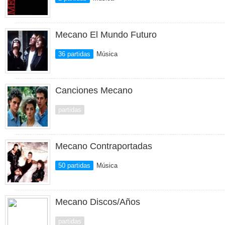
Mecano El Mundo Futuro
36 partidas
Música
Canciones Mecano
partidas
Mecano Contraportadas
50 partidas
Música
Mecano Discos/Años
partidas