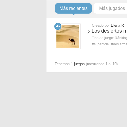
Más recientes
Más jugados
Creado por
Elena R
Los desiertos 
Tipo de juego:
Ránkin
#superficie
#desierto
Tenemos
1 juegos
(mostrando 1 al 10)