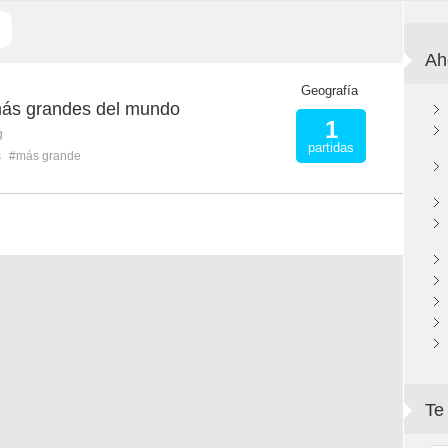
Ah
Geografía
más grandes del mundo
1
g
partidas
s
#más grande
Te