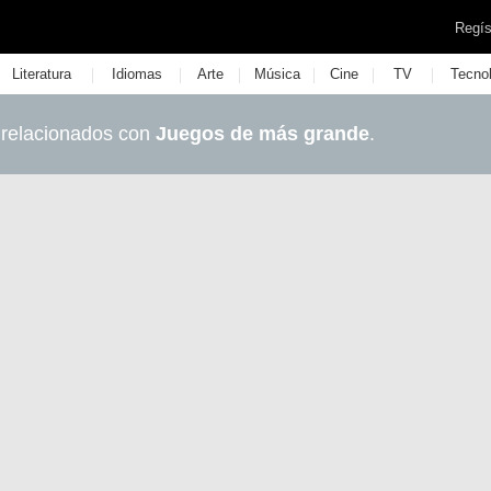
Regís
|
|
|
|
|
|
Literatura
Idiomas
Arte
Música
Cine
TV
Tecno
 relacionados con
Juegos de más grande
.