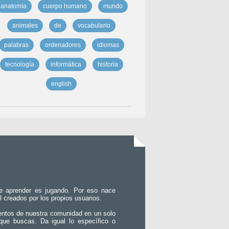
anatomía
cuerpo humano
mundo
animales
de
vocabulario
palabras
ordenadores
idiomas
tecnología
informática
historia
english
e aprender es jugando. Por eso nace
l creados por los propios usuarios.
entos de nuestra comunidad en un solo
que buscas. Da igual lo específico o