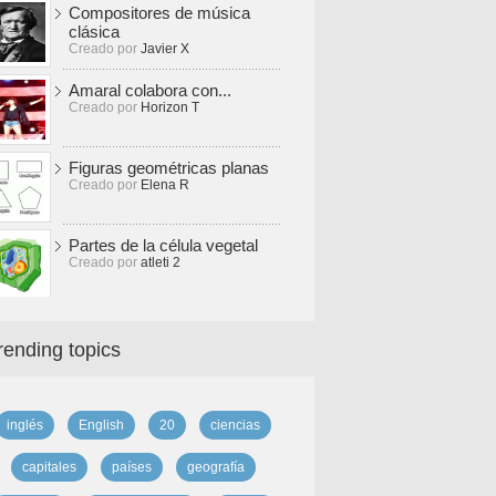
Compositores de música
clásica
Creado por
Javier X
Amaral colabora con...
Creado por
Horizon T
Figuras geométricas planas
Creado por
Elena R
Partes de la célula vegetal
Creado por
atleti 2
rending topics
inglés
English
20
ciencias
capitales
países
geografía