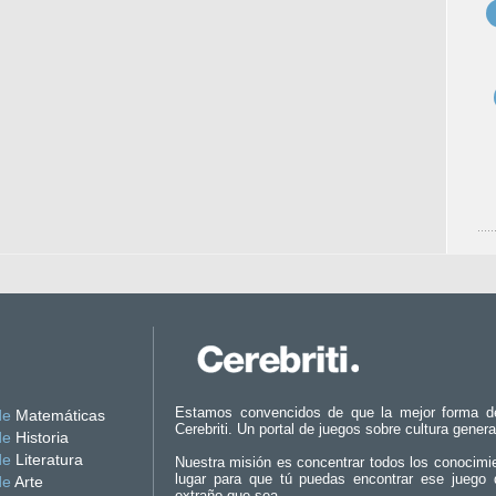
Estamos convencidos de que la mejor forma d
de
Matemáticas
Cerebriti. Un portal de juegos sobre cultura genera
de
Historia
de
Literatura
Nuestra misión es concentrar todos los conocimi
lugar para que tú puedas encontrar ese juego 
de
Arte
extraño que sea.