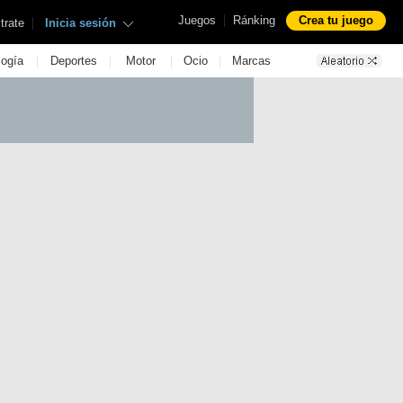
|
Juegos
Ránking
Crea tu juego
|
trate
Inicia sesión
|
|
|
|
logía
Deportes
Motor
Ocio
Marcas