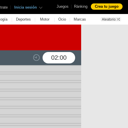
|
Juegos
Ránking
Crea tu juego
|
trate
Inicia sesión
|
|
|
|
logía
Deportes
Motor
Ocio
Marcas
02:00