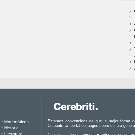
Estamos convencidos de que la mejor forma d
de
Matemáticas
Cerebriti. Un portal de juegos sobre cultura genera
de
Historia
de
Literatura
Nuestra misión es concentrar todos los conocimi