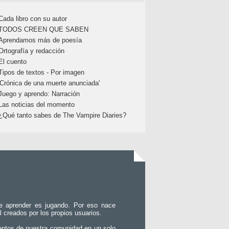
Cada libro con su autor
TODOS CREEN QUE SABEN
Aprendamos más de poesía
Ortografía y redacción
El cuento
Tipos de textos - Por imagen
'Crónica de una muerte anunciada'
Juego y aprendo: Narración
Las noticias del momento
¿Qué tanto sabes de The Vampire Diaries?
e aprender es jugando. Por eso nace
l creados por los propios usuarios.
entos de nuestra comunidad en un solo