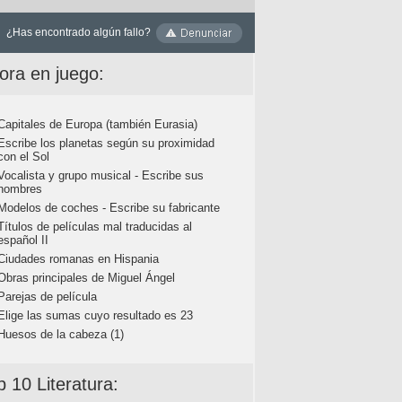
¿Has encontrado algún fallo?
ora en juego:
Capitales de Europa (también Eurasia)
Escribe los planetas según su proximidad
con el Sol
Vocalista y grupo musical - Escribe sus
nombres
Modelos de coches - Escribe su fabricante
Títulos de películas mal traducidas al
español II
Ciudades romanas en Hispania
Obras principales de Miguel Ángel
Parejas de película
Elige las sumas cuyo resultado es 23
Huesos de la cabeza (1)
p 10 Literatura: