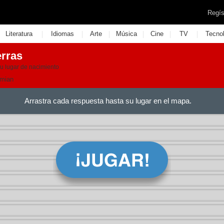
Regís
|
|
|
|
|
|
Literatura
Idiomas
Arte
Música
Cine
TV
Tecno
erras
su lugar de nacimiento
mian
Arrastra cada respuesta hasta su lugar en el mapa.