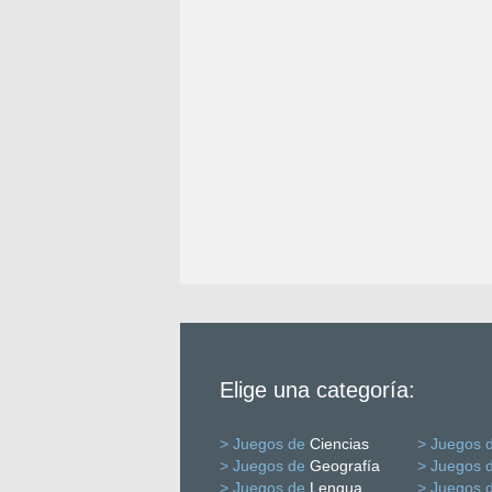
Elige una categoría:
> Juegos de
Ciencias
> Juegos 
> Juegos de
Geografía
> Juegos 
> Juegos de
Lengua
> Juegos 