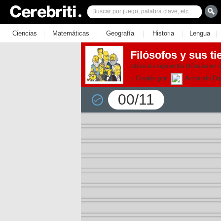
|
|
|
|
|
Ciencias
Matemáticas
Geografía
Historia
Lengua
Filósofos y sus ti
Ubica los siguientes filósofos en 
Creado por:
Armando Da
00/11