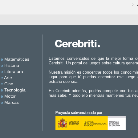
Estamos convencidos de que la mejor forma d
de
Matemáticas
Cerebriti. Un portal de juegos sobre cultura genera
de
Historia
de
Literatura
Nuestra misión es concentrar todos los conocimi
lugar para que tú puedas encontrar ese juego 
de
Arte
extraño que sea.
de
Cine
de
Tecnología
En Cerebriti además, podrás competir con tus a
más sabe. Y todo ello mientras mantienes tus ne
de
Motor
de
Marcas