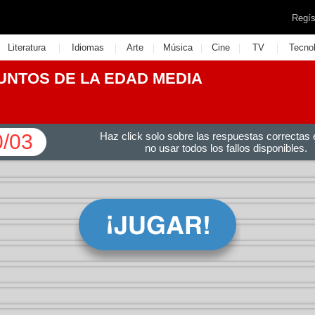
Regís
|
|
|
|
|
|
Literatura
Idiomas
Arte
Música
Cine
TV
Tecno
NTOS DE LA EDAD MEDIA
0/03
Haz click solo sobre las respuestas correctas e
no usar todos los fallos disponibles.