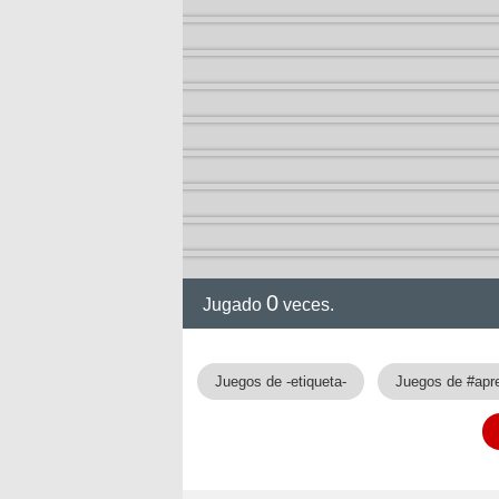
arry
0
Jugado
veces.
Juegos de -etiqueta-
Juegos de #ap