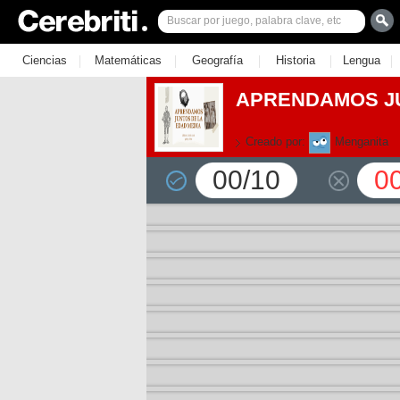
|
|
|
|
|
Ciencias
Matemáticas
Geografía
Historia
Lengua
APRENDAMOS JU
Creado por:
Menganita
00/10
0