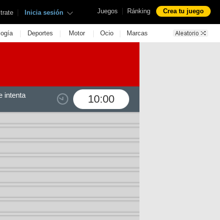
|
Juegos
Ránking
Crea tu juego
|
trate
Inicia sesión
|
|
|
|
logía
Deportes
Motor
Ocio
Marcas
 intenta
10:00