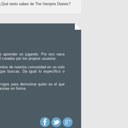
¿Qué tanto sabes de The Vampire Diaries?
e aprender es jugando. Por eso nace
l creados por los propios usuarios.
entos de nuestra comunidad en un solo
que buscas. Da igual lo específico o
migos para demostrar quién es el que
uronas en forma.