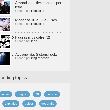
Amaral identifica cancion por
letra
Creado por
Horizon T
Madonna True Blue-Disco
Creado por
Horizon T
Figuras musicales (2)
Creado por
iris f
Astronomía: Sistema solar
Creado por
king of desert
rending topics
inglés
English
20
ciencias
capitales
países
geografía