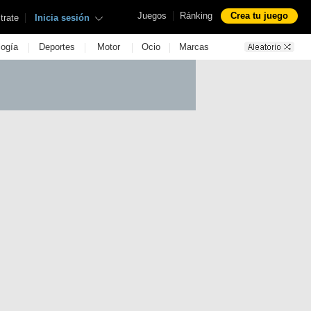
|
Juegos
Ránking
Crea tu juego
|
trate
Inicia sesión
|
|
|
|
logía
Deportes
Motor
Ocio
Marcas