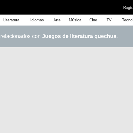
Regís
|
|
|
|
|
|
Literatura
Idiomas
Arte
Música
Cine
TV
Tecno
 relacionados con
Juegos de literatura quechua
.