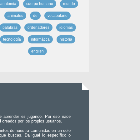
anatomía
cuerpo humano
mundo
animales
de
vocabulario
palabras
ordenadores
idiomas
tecnología
informática
historia
english
e aprender es jugando. Por eso nace
l creados por los propios usuarios.
entos de nuestra comunidad en un solo
que buscas. Da igual lo específico o