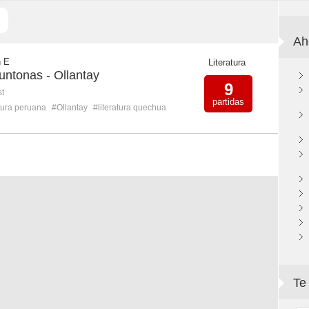
Ah
n E
Literatura
untonas - Ollantay
9
st
partidas
atura peruana
#Ollantay
#literatura quechua
Te