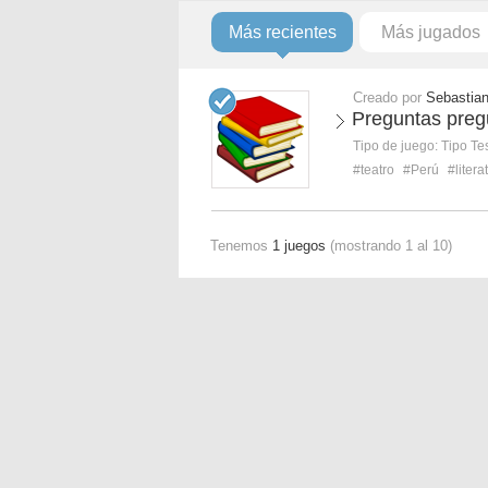
Más recientes
Más jugados
Creado por
Sebastia
Preguntas preg
Tipo de juego:
Tipo Te
#teatro
#Perú
#liter
Tenemos
1 juegos
(mostrando 1 al 10)