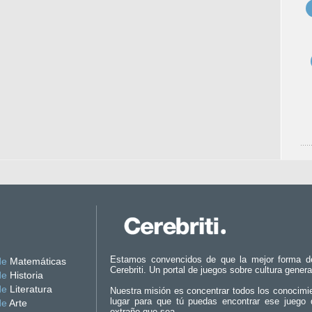
Estamos convencidos de que la mejor forma d
de
Matemáticas
Cerebriti. Un portal de juegos sobre cultura genera
de
Historia
de
Literatura
Nuestra misión es concentrar todos los conocimi
lugar para que tú puedas encontrar ese juego 
de
Arte
extraño que sea.