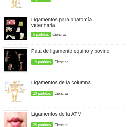
Ligamentos para anatomía
veterinaria
5 partidas
Ciencias
Pata de ligamento equino y bovino
10 partidas
Ciencias
Ligamentos de la columna
28 partidas
Ciencias
Ligamentos de la ATM
26 partidas
Ciencias