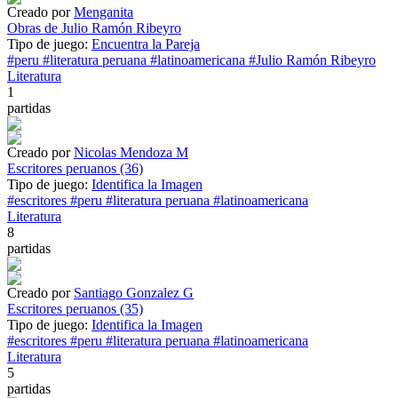
Creado por
Menganita
Obras de Julio Ramón Ribeyro
Tipo de juego:
Encuentra la Pareja
#peru
#literatura peruana
#latinoamericana
#Julio Ramón Ribeyro
Literatura
1
partidas
Creado por
Nicolas Mendoza M
Escritores peruanos (36)
Tipo de juego:
Identifica la Imagen
#escritores
#peru
#literatura peruana
#latinoamericana
Literatura
8
partidas
Creado por
Santiago Gonzalez G
Escritores peruanos (35)
Tipo de juego:
Identifica la Imagen
#escritores
#peru
#literatura peruana
#latinoamericana
Literatura
5
partidas