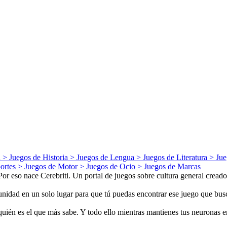
a
> Juegos de
Historia
> Juegos de
Lengua
> Juegos de
Literatura
> Jue
ortes
> Juegos de
Motor
> Juegos de
Ocio
> Juegos de
Marcas
 eso nace Cerebriti. Un portal de juegos sobre cultura general creados
nidad en un solo lugar para que tú puedas encontrar ese juego que busca
uién es el que más sabe. Y todo ello mientras mantienes tus neuronas e