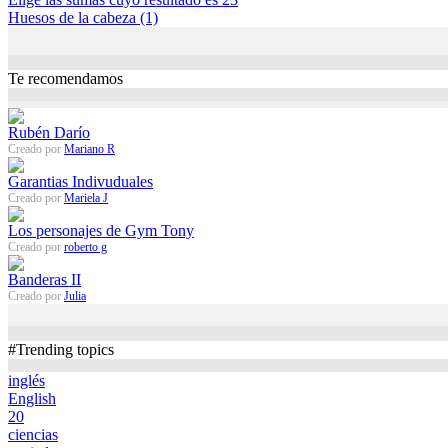
Huesos de la cabeza (1)
Te recomendamos
Rubén Darío
Creado por
Mariano R
Garantias Indivuduales
Creado por
Mariela J
Los personajes de Gym Tony
Creado por
roberto g
Banderas II
Creado por
Julia
#Trending topics
inglés
English
20
ciencias