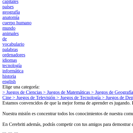
capitales
países
geografía
anatomía
cuerpo humano
mundo
animales
de
vocabulario
palabras
ordenadores
idiomas
tecnología
informática
historia
english
Elige una categoría:
> Juegos de
Ciencias
> Juegos de
Matemáticas
> Juegos de
Geografí
Cine
> Juegos de
Televisión
> Juegos de
Tecnología
> Juegos de
Dep
Estamos convencidos de que la mejor forma de aprender es jugando. Por
Nuestra misión es concentrar todos los conocimientos de nuestra comu
En Cerebriti además, podrás competir con tus amigos para demostrar q