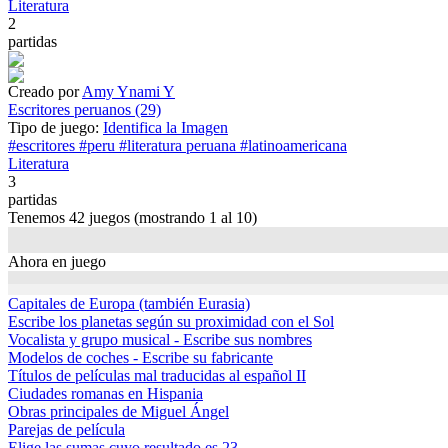
Literatura
2
partidas
Creado por
Amy Ynami Y
Escritores peruanos (29)
Tipo de juego:
Identifica la Imagen
#escritores
#peru
#literatura peruana
#latinoamericana
Literatura
3
partidas
Tenemos
42 juegos
(mostrando 1 al 10)
Ahora en juego
Capitales de Europa (también Eurasia)
Escribe los planetas según su proximidad con el Sol
Vocalista y grupo musical - Escribe sus nombres
Modelos de coches - Escribe su fabricante
Títulos de películas mal traducidas al español II
Ciudades romanas en Hispania
Obras principales de Miguel Ángel
Parejas de película
Elige las sumas cuyo resultado es 23