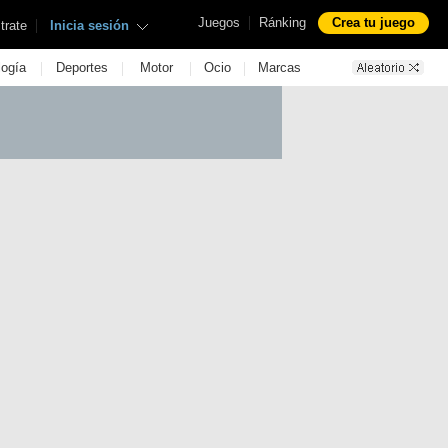
|
Juegos
Ránking
Crea tu juego
|
trate
Inicia sesión
|
|
|
|
logía
Deportes
Motor
Ocio
Marcas