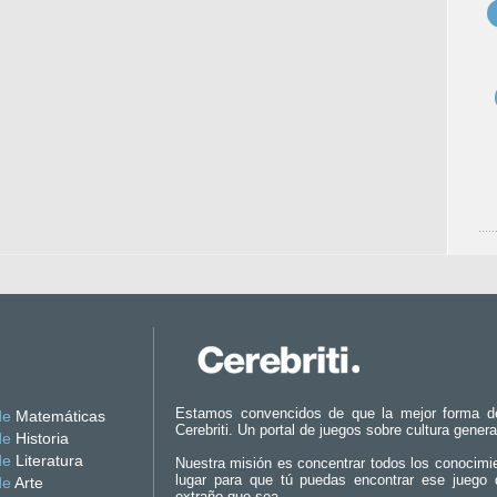
Estamos convencidos de que la mejor forma d
de
Matemáticas
Cerebriti. Un portal de juegos sobre cultura genera
de
Historia
de
Literatura
Nuestra misión es concentrar todos los conocimi
lugar para que tú puedas encontrar ese juego 
de
Arte
extraño que sea.