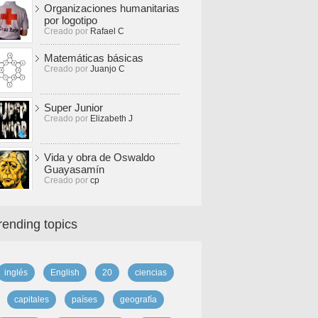
Organizaciones humanitarias
por logotipo
Creado por
Rafael C
Matemáticas básicas
Creado por
Juanjo C
Super Junior
Creado por
Elizabeth J
Vida y obra de Oswaldo
Guayasamín
Creado por
cp
rending topics
inglés
English
20
ciencias
capitales
países
geografía