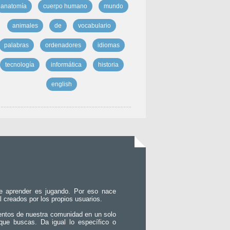
anatomía
cuerpo humano
mundo
animales
de
vocabulario
palabras
ordenadores
idiomas
tecnología
informática
historia
english
e aprender es jugando. Por eso nace
l creados por los propios usuarios.
entos de nuestra comunidad en un solo
que buscas. Da igual lo específico o