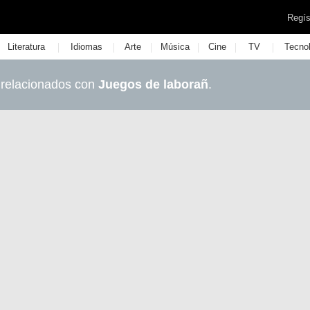
Regís
|
|
|
|
|
|
Literatura
Idiomas
Arte
Música
Cine
TV
Tecno
 relacionados con
Juegos de laborañ
.