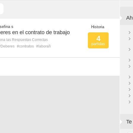
Ah
osefina s
Historia
res en el contrato de trabajo
4
ona las Respuestas Correctas
partidas
#Deberes
#contratos
#laborañ
Te