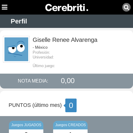
Perfil
Giselle Renee Alvarenga
- México
Profesión:
Universidad:
Último juego:
0,00
NOTA MEDIA:
0
PUNTOS (último mes)
Juegos JUGADOS
Juegos CREADOS