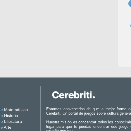
Estamos convencidos de que la mejor forma d
de
Matemáticas
Cerebriti. Un portal de juegos sobre cultura genera
de
Historia
de
Literatura
Nuestra misión es concentrar todos los conocimi
lugar para que tú puedas encontrar ese juego 
de
Arte
extraño que sea.