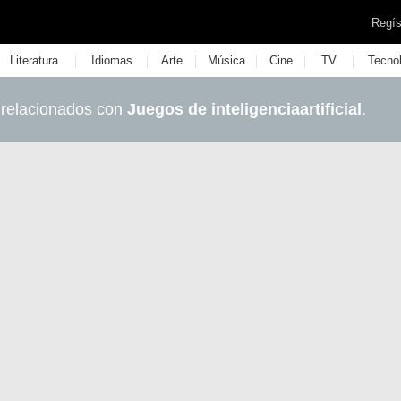
Regís
|
|
|
|
|
|
Literatura
Idiomas
Arte
Música
Cine
TV
Tecno
 relacionados con
Juegos de inteligenciaartificial
.