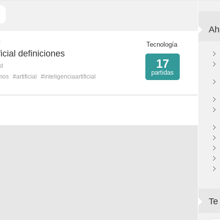
Ah
F
Tecnología
ficial definiciones
17
st
partidas
tmos
#artificial
#inteligenciaartificial
Te