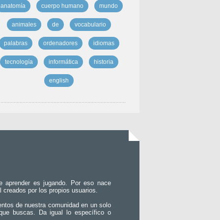
anatomía
cuerpo humano
mundo
animales
de
vocabulario
palabras
ordenadores
idiomas
tecnología
informática
historia
english
e aprender es jugando. Por eso nace
l creados por los propios usuarios.
entos de nuestra comunidad en un solo
que buscas. Da igual lo específico o