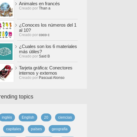
Animales en francés
Creado por
Than a
¿Conoces los números del 1
al 10?
Creado por
coco c
¿Cuales son los 6 materiales
más útiles?
Creado por
Said B
Tarjeta gráfica: Conectores
internos y externos
Creado por
Pascual Alonso
rending topics
inglés
English
20
ciencias
capitales
países
geografía