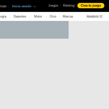
|
Juegos
Ránking
Crea tu juego
|
trate
Inicia sesión
|
|
|
|
logía
Deportes
Motor
Ocio
Marcas