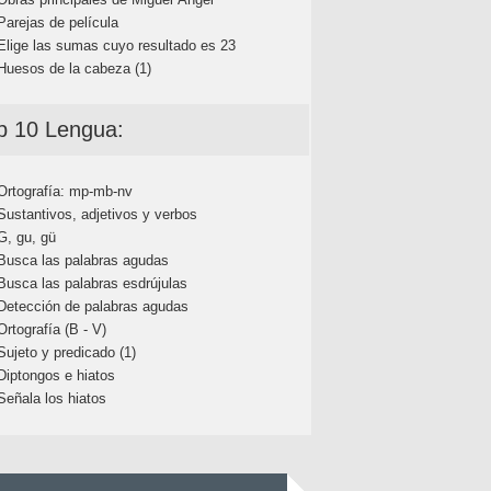
Parejas de película
Elige las sumas cuyo resultado es 23
Huesos de la cabeza (1)
p 10 Lengua:
Ortografía: mp-mb-nv
Sustantivos, adjetivos y verbos
G, gu, gü
Busca las palabras agudas
Busca las palabras esdrújulas
Detección de palabras agudas
Ortografía (B - V)
Sujeto y predicado (1)
Diptongos e hiatos
Señala los hiatos