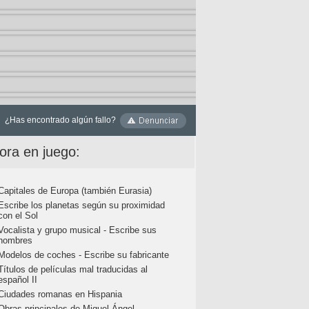
¿Has encontrado algún fallo?
ora en juego:
Capitales de Europa (también Eurasia)
Escribe los planetas según su proximidad
con el Sol
Vocalista y grupo musical - Escribe sus
nombres
Modelos de coches - Escribe su fabricante
Títulos de películas mal traducidas al
español II
Ciudades romanas en Hispania
Obras principales de Miguel Ángel