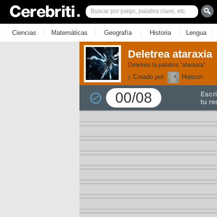
|
|
|
|
|
Ciencias
Matemáticas
Geografía
Historia
Lengua
Deletrea ataraxia
Deletrea la palabra "ataraxia"
Creado por:
Horizon
00/08