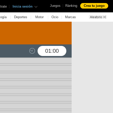
|
Juegos
Ránking
Crea tu juego
|
trate
Inicia sesión
|
|
|
|
logía
Deportes
Motor
Ocio
Marcas
01:00