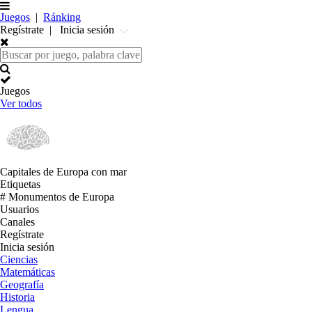
Juegos
|
Ránking
Regístrate
|
Inicia sesión
Juegos
Ver todos
Capitales de
Europa
con mar
Etiquetas
# Monumentos de
Europa
Usuarios
Canales
Regístrate
Inicia sesión
Ciencias
Matemáticas
Geografía
Historia
Lengua