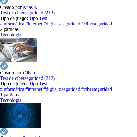
Creado por
Anas K
Test de ciberseguridad (213)
Tipo de juego:
Tipo Test
#informática
#internet
#digital
#seguridad
#ciberseguridad
2 partidas
Tecnología
Creado por
Olivia
Test de ciberseguridad (212)
Tipo de juego:
Tipo Test
#informática
#internet
#digital
#seguridad
#ciberseguridad
1 partidas
Tecnología