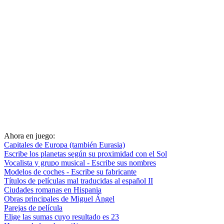
Ahora en juego:
Capitales de Europa (también Eurasia)
Escribe los planetas según su proximidad con el Sol
Vocalista y grupo musical - Escribe sus nombres
Modelos de coches - Escribe su fabricante
Títulos de películas mal traducidas al español II
Ciudades romanas en Hispania
Obras principales de Miguel Ángel
Parejas de película
Elige las sumas cuyo resultado es 23