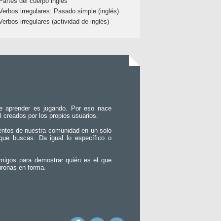
Partes del cuerpo inglés
Verbos irregulares: Pasado simple (inglés)
Verbos irregulares (actividad de inglés)
e aprender es jugando. Por eso nace
l creados por los propios usuarios.
entos de nuestra comunidad en un solo
que buscas. Da igual lo específico o
migos para demostrar quién es el que
uronas en forma.