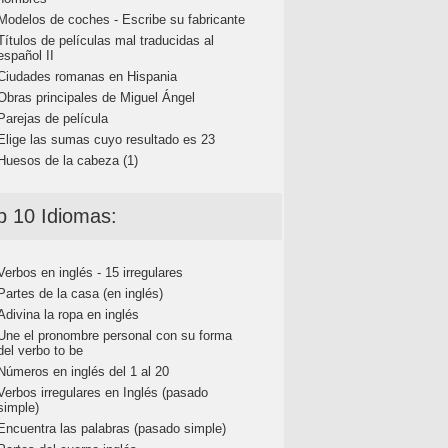
Modelos de coches - Escribe su fabricante
Títulos de películas mal traducidas al
español II
Ciudades romanas en Hispania
Obras principales de Miguel Ángel
Parejas de película
Elige las sumas cuyo resultado es 23
Huesos de la cabeza (1)
p 10 Idiomas:
Verbos en inglés - 15 irregulares
Partes de la casa (en inglés)
Adivina la ropa en inglés
Une el pronombre personal con su forma
del verbo to be
Números en inglés del 1 al 20
Verbos irregulares en Inglés (pasado
simple)
Encuentra las palabras (pasado simple)