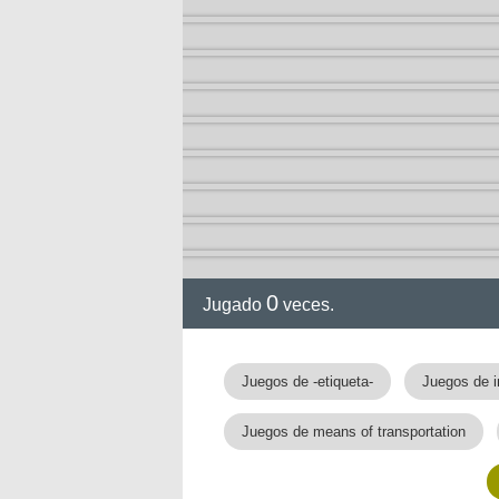
0
Jugado
veces.
Juegos de -etiqueta-
Juegos de i
nan
Juegos de means of transportation