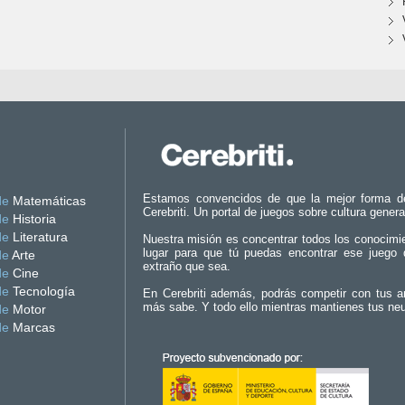
Estamos convencidos de que la mejor forma d
de
Matemáticas
Cerebriti. Un portal de juegos sobre cultura genera
de
Historia
de
Literatura
Nuestra misión es concentrar todos los conocimi
lugar para que tú puedas encontrar ese juego 
de
Arte
extraño que sea.
de
Cine
de
Tecnología
En Cerebriti además, podrás competir con tus a
más sabe. Y todo ello mientras mantienes tus ne
de
Motor
de
Marcas