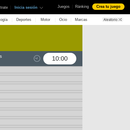
|
Juegos
Ránking
Crea tu juego
|
trate
Inicia sesión
|
|
|
|
logía
Deportes
Motor
Ocio
Marcas
s
10:00