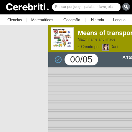
|
|
|
|
|
Ciencias
Matemáticas
Geografía
Historia
Lengua
Means of transpor
Match name and image
Creado por:
Dani
00/05
Arra