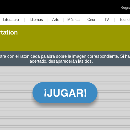
Regís
|
|
|
|
|
|
Literatura
Idiomas
Arte
Música
Cine
TV
Tecno
tation
stra con el ratón cada palabra sobre la imagen correspondiente. Si ha
acertado, desaparecerán las dos.