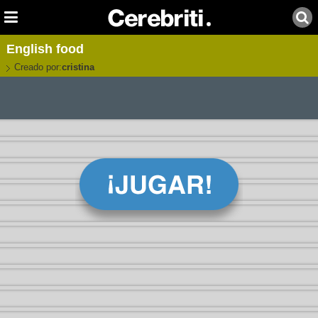
English food
Creado por:
cristina