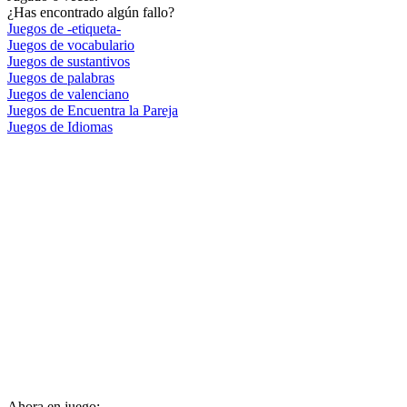
¿Has encontrado algún fallo?
Juegos de -etiqueta-
Juegos de vocabulario
Juegos de sustantivos
Juegos de palabras
Juegos de valenciano
Juegos de Encuentra la Pareja
Juegos de Idiomas
Ahora en juego: