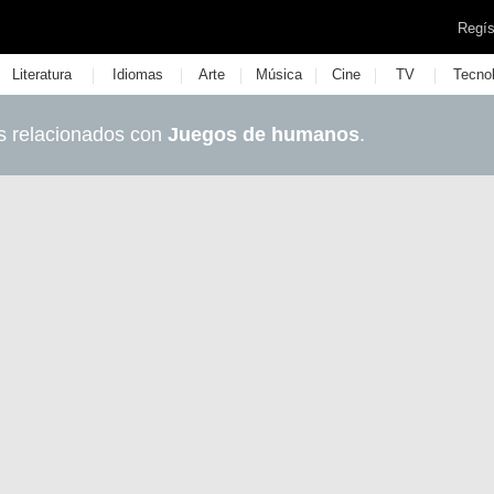
Regís
|
|
|
|
|
|
Literatura
Idiomas
Arte
Música
Cine
TV
Tecno
s relacionados con
Juegos de humanos
.