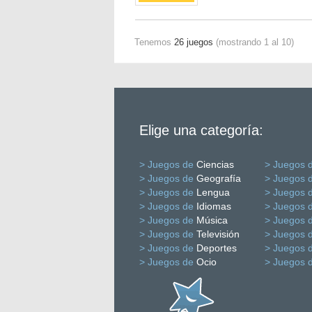
Tenemos
26 juegos
(mostrando 1 al 10)
Elige una categoría:
> Juegos de
Ciencias
> Juegos 
> Juegos de
Geografía
> Juegos 
> Juegos de
Lengua
> Juegos 
> Juegos de
Idiomas
> Juegos 
> Juegos de
Música
> Juegos 
> Juegos de
Televisión
> Juegos 
> Juegos de
Deportes
> Juegos 
> Juegos de
Ocio
> Juegos 