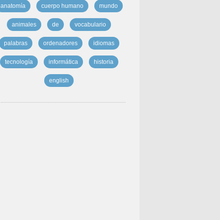
anatomía
cuerpo humano
mundo
animales
de
vocabulario
palabras
ordenadores
idiomas
tecnología
informática
historia
english