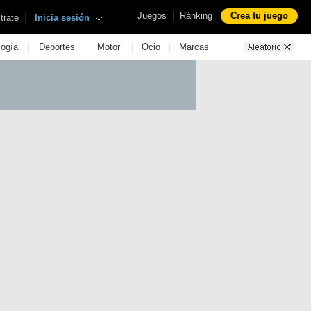
|
Juegos
Ránking
Crea tu juego
|
trate
Inicia sesión
|
|
|
|
logía
Deportes
Motor
Ocio
Marcas