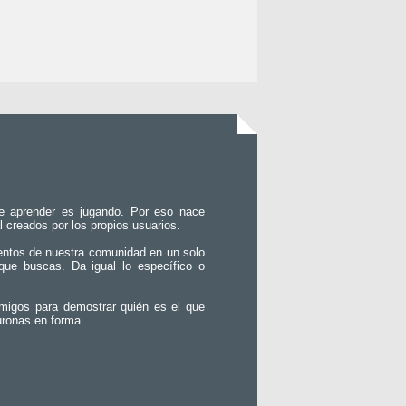
e aprender es jugando. Por eso nace
l creados por los propios usuarios.
entos de nuestra comunidad en un solo
que buscas. Da igual lo específico o
migos para demostrar quién es el que
uronas en forma.