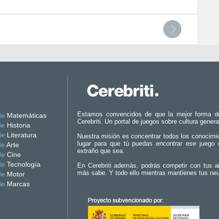
Estamos convencidos de que la mejor forma d
de
Matemáticas
Cerebriti. Un portal de juegos sobre cultura genera
de
Historia
de
Literatura
Nuestra misión es concentrar todos los conocimi
lugar para que tú puedas encontrar ese juego 
de
Arte
extraño que sea.
de
Cine
de
Tecnología
En Cerebriti además, podrás competir con tus a
más sabe. Y todo ello mientras mantienes tus ne
de
Motor
de
Marcas