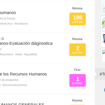
Historia
 humanos
198
ra la Pareja
partidas
#derechos
#humanos
E D
Historia
nos-Evaluación diágnostica
2
st
partidas
#humanos
#vida
#igualdad
Ocio
 de los Recursos Humanos
#T
1
l de preguntas
partidas
s
#recursoshumanos
Historia
UMANOS GENERALES