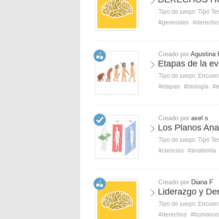
Tipo de juego:
Tipo Te
#generales
#derecho
Creado por
Agustina 
Etapas de la e
Tipo de juego:
Encuent
#etapas
#biología
#e
Creado por
axel s
Los Planos Ana
Tipo de juego:
Tipo Te
#ciencias
#anatomía
Creado por
Diana F
Liderazgo y D
Tipo de juego:
Encuent
#derechos
#humanos