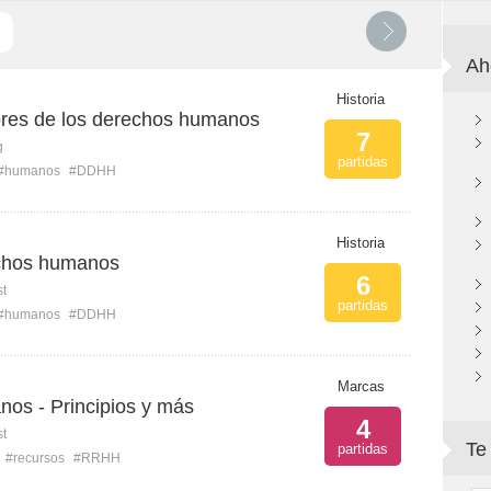
Ah
Historia
lores de los derechos humanos
7
g
partidas
#humanos
#DDHH
Historia
echos humanos
6
st
partidas
#humanos
#DDHH
Marcas
os - Principios y más
4
st
Te
partidas
#recursos
#RRHH