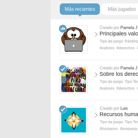
Más recientes
Más jugados
Creado por
Pamela J
Principales va
Tipo de juego:
Ránkin
#valores
#derechos
Creado por
Pamela J
Sobre los der
Tipo de juego:
Tipo Te
#valores
#derechos
Creado por
Luis
Recursos human
Tipo de juego:
Tipo Te
#humanos
#empresa