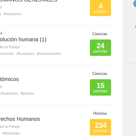
4
st
partidas
s
#humanos
H
Ciencias
volución humana (1)
24
ra la Pareja
partidas
volución
#humanos
#hominización
Ciencias
tómicos
15
st
partidas
#humanos
#planos
Historia
erechos Humanos
234
ra la Pareja
partidas
#liderazgo