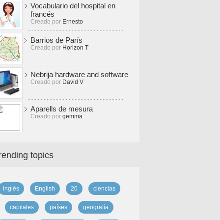
Vocabulario del hospital en
francés
Creado por
Ernesto
Barrios de París
Creado por
Horizon T
Nebrija hardware and software
Creado por
David V
Aparells de mesura
Creado por
gemma
rending topics
inglés
English
20
ciencias
capitales
países
geografía