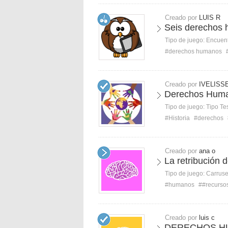
Creado por
LUIS R
Seis derechos
Tipo de juego:
Encuent
#derechos humanos
Creado por
IVELISS
Derechos Huma
Tipo de juego:
Tipo Te
#Historia
#derechos
Creado por
ana o
La retribución
Tipo de juego:
Carruse
#humanos
##recurso
Creado por
luis c
DERECHOS H