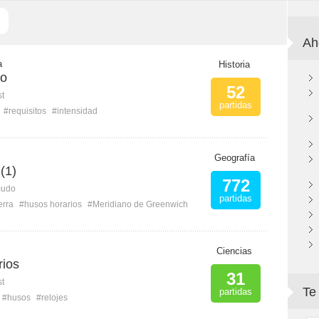
Ah
a
Historia
io
52
st
partidas
#requisitos
#intensidad
Geografía
(1)
772
mudo
partidas
erra
#husos horarios
#Meridiano de Greenwich
Ciencias
rios
31
st
Te
partidas
#husos
#relojes