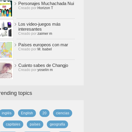
Personajes Muchachada Nui
Creado por
Horizon T
Los video-juegos más
interesantes
Creado por
zaimer m
Países europeos con mar
Creado por
M. Isabel
Cuánto sabes de Changjo
Creado por
yoselin m
rending topics
inglés
English
20
ciencias
capitales
países
geografía