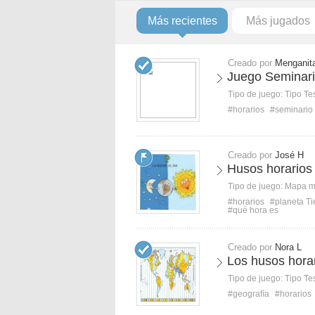
Más recientes
Más jugados
Creado por
Menganit
Juego Seminar
Tipo de juego:
Tipo Te
#horarios
#seminario
Creado por
José H
Husos horarios 
Tipo de juego:
Mapa 
#horarios
#planeta Ti
#qué hora es
Creado por
Nora L
Los husos hora
Tipo de juego:
Tipo Te
#geografía
#horarios