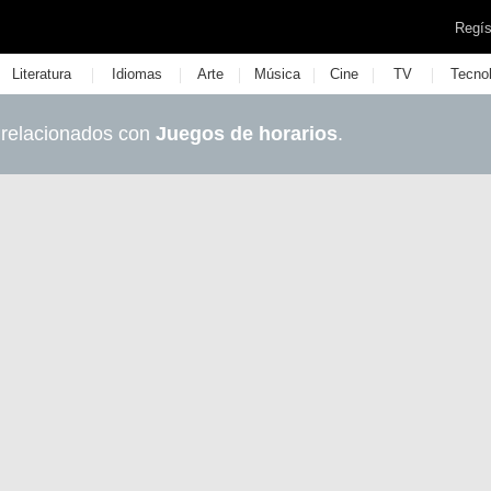
Regís
|
|
|
|
|
|
Literatura
Idiomas
Arte
Música
Cine
TV
Tecno
 relacionados con
Juegos de horarios
.