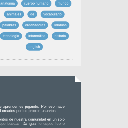
anatomía
cuerpo humano
mundo
animales
de
vocabulario
palabras
ordenadores
idiomas
tecnología
informática
historia
english
e aprender es jugando. Por eso nace
l creados por los propios usuarios.
entos de nuestra comunidad en un solo
que buscas. Da igual lo específico o