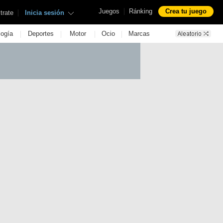
|
Juegos
Ránking
Crea tu juego
|
trate
Inicia sesión
|
|
|
|
logía
Deportes
Motor
Ocio
Marcas