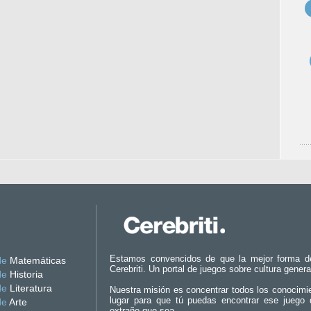
Estamos convencidos de que la mejor forma d
de
Matemáticas
Cerebriti. Un portal de juegos sobre cultura genera
de
Historia
de
Literatura
Nuestra misión es concentrar todos los conocimi
lugar para que tú puedas encontrar ese juego 
de
Arte
extraño que sea.