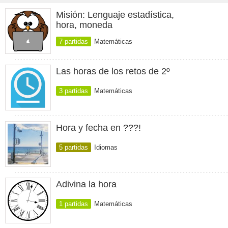
Misión: Lenguaje estadística,
hora, moneda
7 partidas
Matemáticas
Las horas de los retos de 2º
3 partidas
Matemáticas
Hora y fecha en ???!
5 partidas
Idiomas
Adivina la hora
1 partidas
Matemáticas