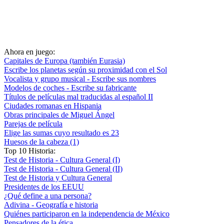
Ahora en juego:
Capitales de Europa (también Eurasia)
Escribe los planetas según su proximidad con el Sol
Vocalista y grupo musical - Escribe sus nombres
Modelos de coches - Escribe su fabricante
Títulos de películas mal traducidas al español II
Ciudades romanas en Hispania
Obras principales de Miguel Ángel
Parejas de película
Elige las sumas cuyo resultado es 23
Huesos de la cabeza (1)
Top 10 Historia:
Test de Historia - Cultura General (I)
Test de Historia - Cultura General (II)
Test de Historia y Cultura General
Presidentes de los EEUU
¿Qué define a una persona?
Adivina - Geografía e historia
Quiénes participaron en la independencia de México
Pensadores de la ética