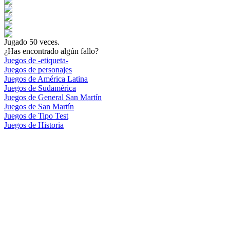
Jugado
50
veces.
¿Has encontrado algún fallo?
Juegos de -etiqueta-
Juegos de personajes
Juegos de América Latina
Juegos de Sudamérica
Juegos de General San Martín
Juegos de San Martín
Juegos de Tipo Test
Juegos de Historia