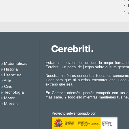
Estamos convencidos de que la mejor forma d
de
Matemáticas
Cerebriti. Un portal de juegos sobre cultura genera
de
Historia
de
Literatura
Nuestra misión es concentrar todos los conocimi
lugar para que tú puedas encontrar ese juego 
de
Arte
extraño que sea.
de
Cine
de
Tecnología
En Cerebriti además, podrás competir con tus a
más sabe. Y todo ello mientras mantienes tus ne
de
Motor
de
Marcas