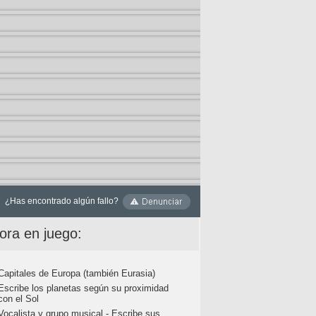
¿Has encontrado algún fallo?
ora en juego:
Capitales de Europa (también Eurasia)
Escribe los planetas según su proximidad
con el Sol
Vocalista y grupo musical - Escribe sus