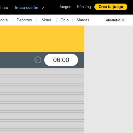
|
Juegos
Ránking
Crea tu juego
|
trate
Inicia sesión
|
|
|
|
logía
Deportes
Motor
Ocio
Marcas
06:00