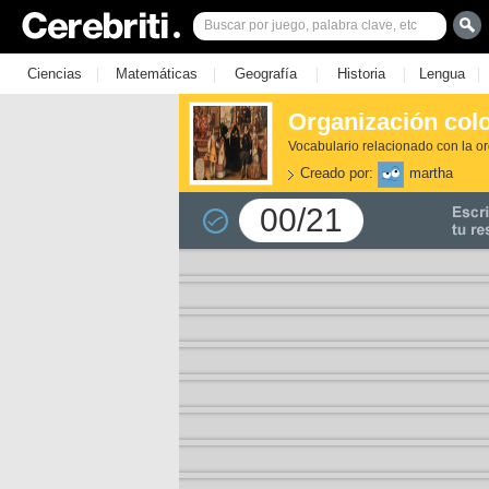
|
|
|
|
|
Ciencias
Matemáticas
Geografía
Historia
Lengua
Organización colo
Vocabulario relacionado con la or
Creado por:
martha
00/21