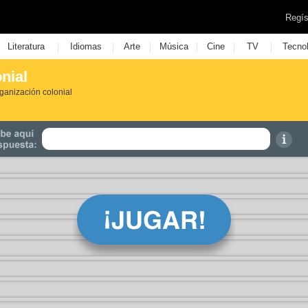
Regís
|
|
|
|
|
|
Literatura
Idiomas
Arte
Música
Cine
TV
Tecno
nial
ganización colonial