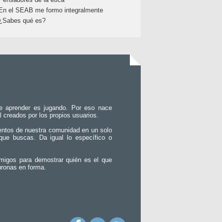
En el SEAB me formo integralmente
¿Sabes qué es?
e aprender es jugando. Por eso nace
l creados por los propios usuarios.
entos de nuestra comunidad en un solo
que buscas. Da igual lo específico o
migos para demostrar quién es el que
uronas en forma.