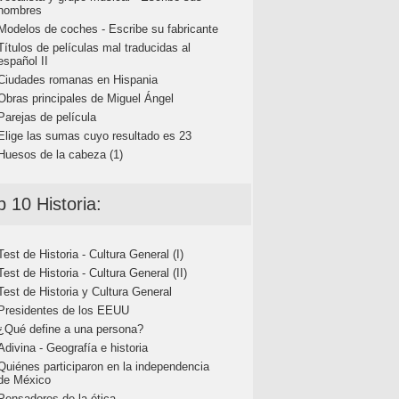
nombres
Modelos de coches - Escribe su fabricante
Títulos de películas mal traducidas al
español II
Ciudades romanas en Hispania
Obras principales de Miguel Ángel
Parejas de película
Elige las sumas cuyo resultado es 23
Huesos de la cabeza (1)
p 10 Historia:
Test de Historia - Cultura General (I)
Test de Historia - Cultura General (II)
Test de Historia y Cultura General
Presidentes de los EEUU
¿Qué define a una persona?
Adivina - Geografía e historia
Quiénes participaron en la independencia
de México
Pensadores de la ética