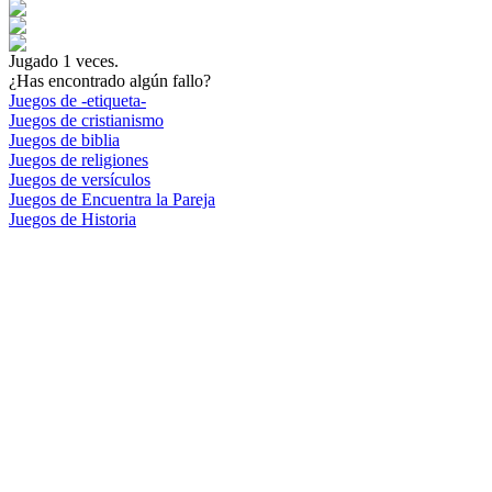
Jugado
1
veces.
¿Has encontrado algún fallo?
Juegos de -etiqueta-
Juegos de cristianismo
Juegos de biblia
Juegos de religiones
Juegos de versículos
Juegos de Encuentra la Pareja
Juegos de Historia