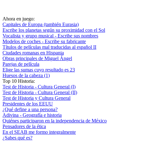
Ahora en juego:
Capitales de Europa (también Eurasia)
Escribe los planetas según su proximidad con el Sol
Vocalista y grupo musical - Escribe sus nombres
Modelos de coches - Escribe su fabricante
Títulos de películas mal traducidas al español II
Ciudades romanas en Hispania
Obras principales de Miguel Ángel
Parejas de película
Elige las sumas cuyo resultado es 23
Huesos de la cabeza (1)
Top 10 Historia:
Test de Historia - Cultura General (I)
Test de Historia - Cultura General (II)
Test de Historia y Cultura General
Presidentes de los EEUU
¿Qué define a una persona?
Adivina - Geografía e historia
Quiénes participaron en la independencia de México
Pensadores de la ética
En el SEAB me formo integralmente
¿Sabes qué es?