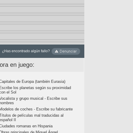
¿Has encontrado algún fallo?
ora en juego:
Capitales de Europa (también Eurasia)
Escribe los planetas según su proximidad
con el Sol
Vocalista y grupo musical - Escribe sus
nombres
Modelos de coches - Escribe su fabricante
Títulos de películas mal traducidas al
español II
Ciudades romanas en Hispania
Obras principales de Miguel Ángel