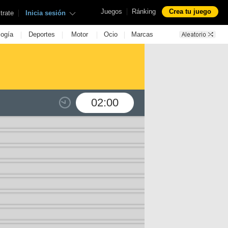
|
Juegos
Ránking
Crea tu juego
|
trate
Inicia sesión
|
|
|
|
logía
Deportes
Motor
Ocio
Marcas
02:00