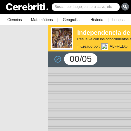
|
|
|
|
|
Ciencias
Matemáticas
Geografía
Historia
Lengua
Independencia de
Resuelve con los conocimientos a
Creado por:
ALFREDO
00/05