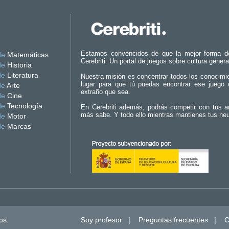
Estamos convencidos de que la mejor forma d
de
Matemáticas
Cerebriti. Un portal de juegos sobre cultura genera
de
Historia
de
Literatura
Nuestra misión es concentrar todos los conocimi
lugar para que tú puedas encontrar ese juego 
de
Arte
extraño que sea.
de
Cine
de
Tecnología
En Cerebriti además, podrás competir con tus a
más sabe. Y todo ello mientras mantienes tus ne
de
Motor
de
Marcas
os.
Soy profesor
|
Preguntas frecuentes
|
C