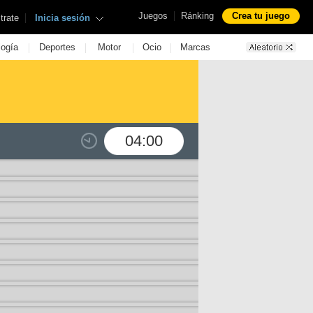
|
Juegos
Ránking
Crea tu juego
|
trate
Inicia sesión
|
|
|
|
logía
Deportes
Motor
Ocio
Marcas
04:00