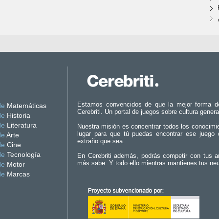
Estamos convencidos de que la mejor forma d
de
Matemáticas
Cerebriti. Un portal de juegos sobre cultura genera
de
Historia
de
Literatura
Nuestra misión es concentrar todos los conocimi
lugar para que tú puedas encontrar ese juego 
de
Arte
extraño que sea.
de
Cine
de
Tecnología
En Cerebriti además, podrás competir con tus a
más sabe. Y todo ello mientras mantienes tus ne
de
Motor
de
Marcas