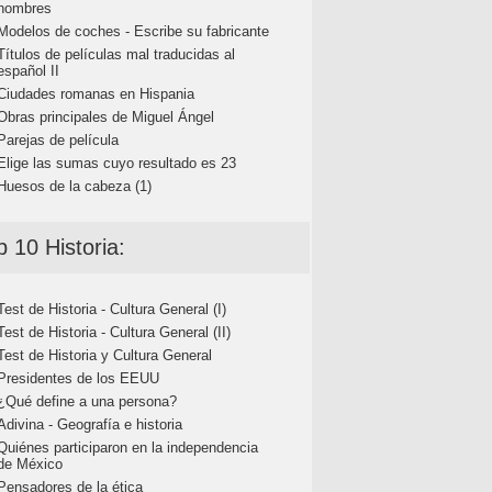
nombres
Modelos de coches - Escribe su fabricante
Títulos de películas mal traducidas al
español II
Ciudades romanas en Hispania
Obras principales de Miguel Ángel
Parejas de película
Elige las sumas cuyo resultado es 23
Huesos de la cabeza (1)
p 10 Historia:
Test de Historia - Cultura General (I)
Test de Historia - Cultura General (II)
Test de Historia y Cultura General
Presidentes de los EEUU
¿Qué define a una persona?
Adivina - Geografía e historia
Quiénes participaron en la independencia
de México
Pensadores de la ética