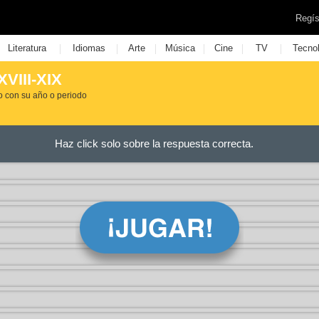
Regís
|
|
|
|
|
|
Literatura
Idiomas
Arte
Música
Cine
TV
Tecno
XVIII-XIX
o con su año o periodo
Haz click solo sobre la respuesta correcta.