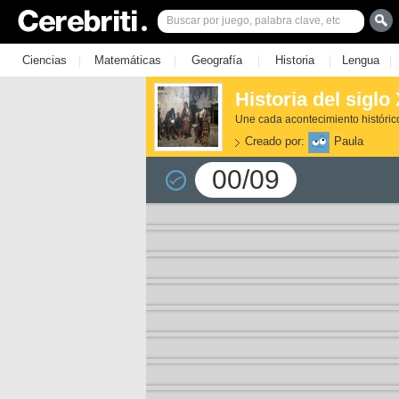
|
|
|
|
|
Ciencias
Matemáticas
Geografía
Historia
Lengua
Historia del siglo 
Une cada acontecimiento históric
Creado por:
Paula
00/09