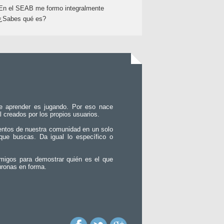
En el SEAB me formo integralmente
¿Sabes qué es?
e aprender es jugando. Por eso nace
l creados por los propios usuarios.
entos de nuestra comunidad en un solo
que buscas. Da igual lo específico o
migos para demostrar quién es el que
uronas en forma.