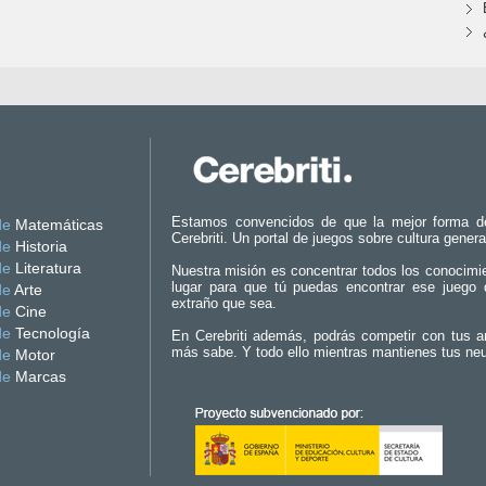
Estamos convencidos de que la mejor forma d
de
Matemáticas
Cerebriti. Un portal de juegos sobre cultura genera
de
Historia
de
Literatura
Nuestra misión es concentrar todos los conocimi
lugar para que tú puedas encontrar ese juego 
de
Arte
extraño que sea.
de
Cine
de
Tecnología
En Cerebriti además, podrás competir con tus a
más sabe. Y todo ello mientras mantienes tus ne
de
Motor
de
Marcas