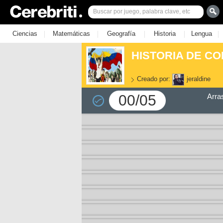
|
|
|
|
|
Ciencias
Matemáticas
Geografía
Historia
Lengua
HISTORIA DE CO
Creado por:
jeraldine
00/05
Arra