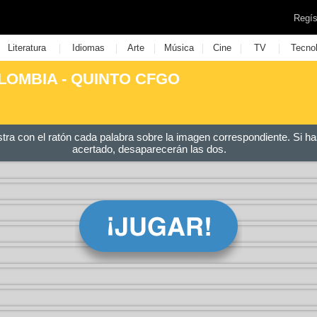
Regís
|
|
|
|
|
|
Literatura
Idiomas
Arte
Música
Cine
TV
Tecno
LOMBIA - QUINTO CFGO
stra con el ratón cada palabra sobre la imagen correspondiente. Si ha
acertado, desaparecerán las dos.