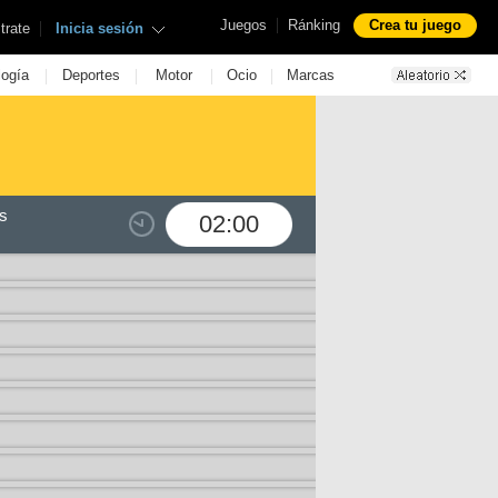
|
Juegos
Ránking
Crea tu juego
|
trate
Inicia sesión
|
|
|
|
logía
Deportes
Motor
Ocio
Marcas
s
02:00