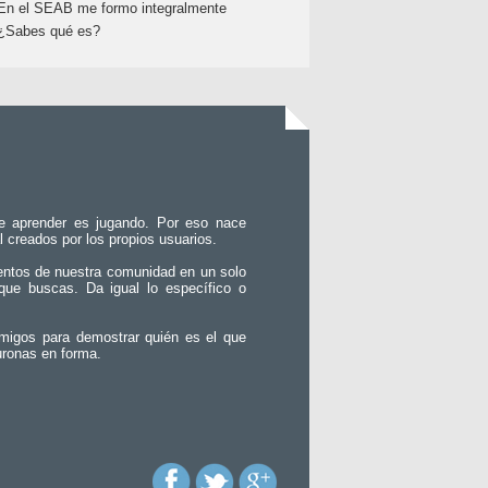
En el SEAB me formo integralmente
¿Sabes qué es?
e aprender es jugando. Por eso nace
l creados por los propios usuarios.
entos de nuestra comunidad en un solo
que buscas. Da igual lo específico o
migos para demostrar quién es el que
uronas en forma.