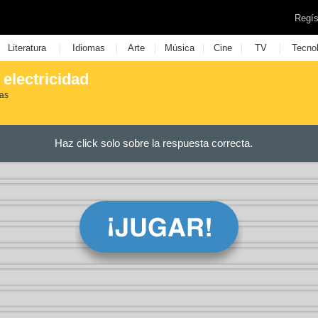
Regís
|
|
|
|
|
|
Literatura
Idiomas
Arte
Música
Cine
TV
Tecno
 electricidad
tas
Haz click solo sobre la respuesta correcta.