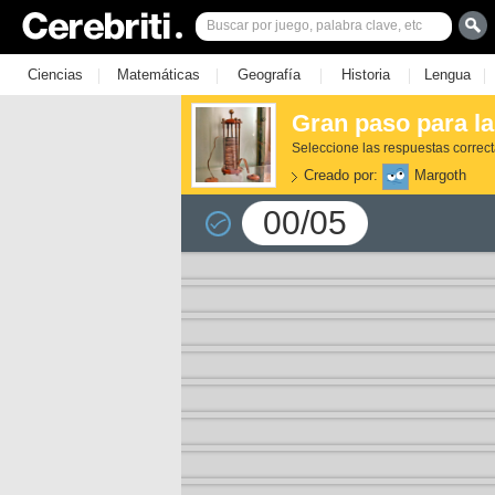
|
|
|
|
|
Ciencias
Matemáticas
Geografía
Historia
Lengua
Gran paso para la
Seleccione las respuestas correc
Creado por:
Margoth
00/05