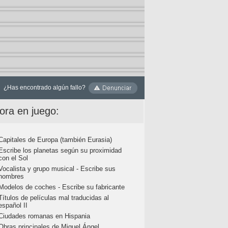
¿Has encontrado algún fallo?
ora en juego:
Capitales de Europa (también Eurasia)
Escribe los planetas según su proximidad
con el Sol
Vocalista y grupo musical - Escribe sus
nombres
Modelos de coches - Escribe su fabricante
Títulos de películas mal traducidas al
español II
Ciudades romanas en Hispania
Obras principales de Miguel Ángel