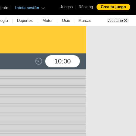
|
Juegos
Ránking
Crea tu juego
|
trate
Inicia sesión
|
|
|
|
logía
Deportes
Motor
Ocio
Marcas
10:00