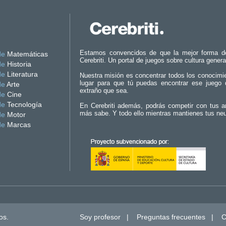
Estamos convencidos de que la mejor forma d
de
Matemáticas
Cerebriti. Un portal de juegos sobre cultura genera
de
Historia
de
Literatura
Nuestra misión es concentrar todos los conocimi
lugar para que tú puedas encontrar ese juego 
de
Arte
extraño que sea.
de
Cine
de
Tecnología
En Cerebriti además, podrás competir con tus a
más sabe. Y todo ello mientras mantienes tus ne
de
Motor
de
Marcas
os.
Soy profesor
|
Preguntas frecuentes
|
C