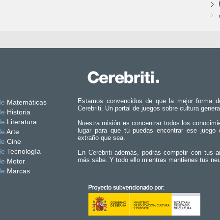
Estamos convencidos de que la mejor forma d
de
Matemáticas
Cerebriti. Un portal de juegos sobre cultura genera
de
Historia
de
Literatura
Nuestra misión es concentrar todos los conocimi
lugar para que tú puedas encontrar ese juego 
de
Arte
extraño que sea.
de
Cine
de
Tecnología
En Cerebriti además, podrás competir con tus a
más sabe. Y todo ello mientras mantienes tus ne
de
Motor
de
Marcas