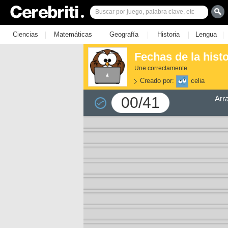
|
|
|
|
|
Ciencias
Matemáticas
Geografía
Historia
Lengua
Fechas de la hist
Une correctamente
Creado por:
celia
00/41
Arr