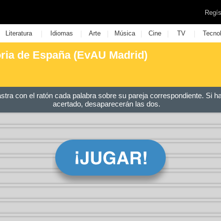
Regís
|
|
|
|
|
|
Literatura
Idiomas
Arte
Música
Cine
TV
Tecno
oria de España (EvAU Madrid)
astra con el ratón cada palabra sobre su pareja correspondiente. Si h
acertado, desaparecerán las dos.