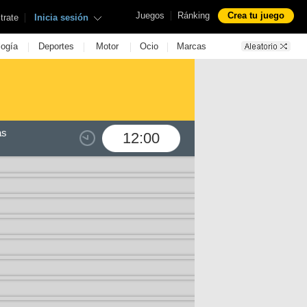
|
Juegos
Ránking
Crea tu juego
|
trate
Inicia sesión
|
|
|
|
logía
Deportes
Motor
Ocio
Marcas
as
12:00