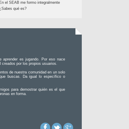
En el SEAB me formo integralmente
¿Sabes qué es?
e aprender es jugando. Por eso nace
l creados por los propios usuarios.
entos de nuestra comunidad en un solo
que buscas. Da igual lo específico o
migos para demostrar quién es el que
uronas en forma.