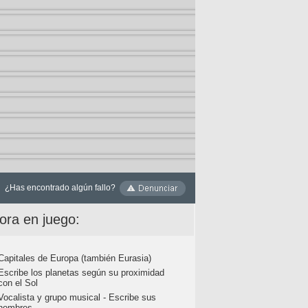
¿Has encontrado algún fallo?
ora en juego:
Capitales de Europa (también Eurasia)
Escribe los planetas según su proximidad
con el Sol
Vocalista y grupo musical - Escribe sus
nombres