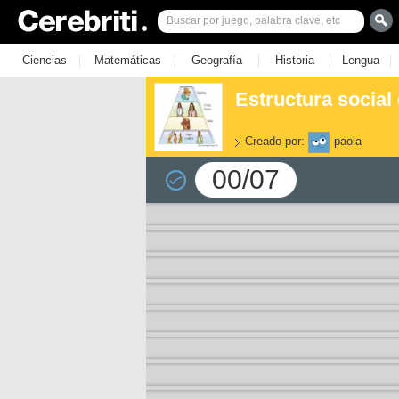
|
|
|
|
|
Ciencias
Matemáticas
Geografía
Historia
Lengua
Estructura social 
Creado por:
paola
00/07