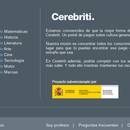
Estamos convencidos de que la mejor forma d
de
Matemáticas
Cerebriti. Un portal de juegos sobre cultura genera
de
Historia
de
Literatura
Nuestra misión es concentrar todos los conocimi
lugar para que tú puedas encontrar ese juego 
de
Arte
extraño que sea.
de
Cine
de
Tecnología
En Cerebriti además, podrás competir con tus a
más sabe. Y todo ello mientras mantienes tus ne
de
Motor
de
Marcas
os.
Soy profesor
|
Preguntas frecuentes
|
C