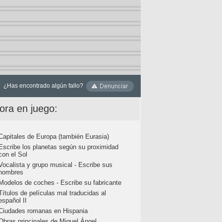
¿Has encontrado algún fallo?
ora en juego:
Capitales de Europa (también Eurasia)
Escribe los planetas según su proximidad
con el Sol
Vocalista y grupo musical - Escribe sus
nombres
Modelos de coches - Escribe su fabricante
Títulos de películas mal traducidas al
español II
Ciudades romanas en Hispania
Obras principales de Miguel Ángel