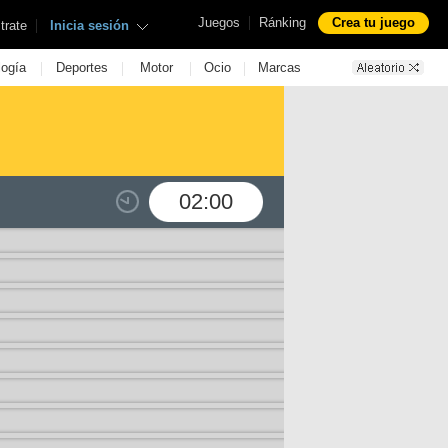
|
Juegos
Ránking
Crea tu juego
|
trate
Inicia sesión
|
|
|
|
logía
Deportes
Motor
Ocio
Marcas
02:00