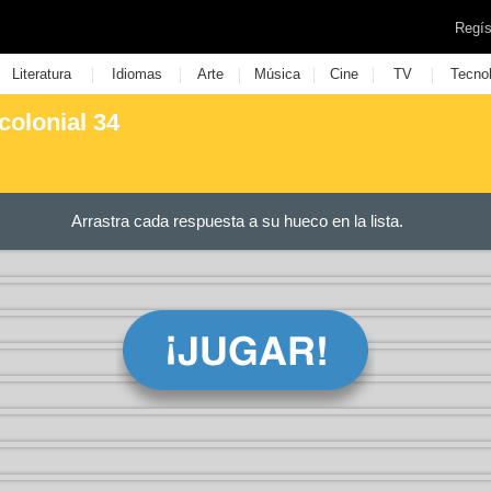
Regís
|
|
|
|
|
|
Literatura
Idiomas
Arte
Música
Cine
TV
Tecno
colonial 34
Arrastra cada respuesta a su hueco en la lista.