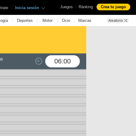
|
Juegos
Ránking
Crea tu juego
|
trate
Inicia sesión
|
|
|
|
logía
Deportes
Motor
Ocio
Marcas
as
06:00