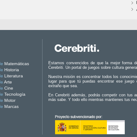
Estamos convencidos de que la mejor forma d
de
Matemáticas
Cerebriti. Un portal de juegos sobre cultura genera
de
Historia
de
Literatura
Nuestra misión es concentrar todos los conocimi
lugar para que tú puedas encontrar ese juego 
de
Arte
extraño que sea.
de
Cine
de
Tecnología
En Cerebriti además, podrás competir con tus a
más sabe. Y todo ello mientras mantienes tus ne
de
Motor
de
Marcas