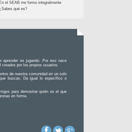
En el SEAB me formo integralmente
¿Sabes qué es?
e aprender es jugando. Por eso nace
l creados por los propios usuarios.
entos de nuestra comunidad en un solo
que buscas. Da igual lo específico o
migos para demostrar quién es el que
uronas en forma.