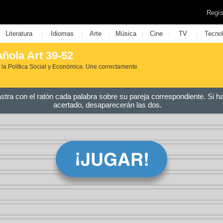
Regís
|
|
|
|
|
|
Literatura
Idiomas
Arte
Música
Cine
TV
Tecno
ñola Art 39-52
e la Política Social y Económica. Une correctamente
astra con el ratón cada palabra sobre su pareja correspondiente. Si h
acertado, desaparecerán las dos.