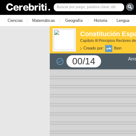
|
|
|
|
|
Ciencias
Matemáticas
Geografía
Historia
Lengua
Constitución Espa
Capítulo III Principios Rectores d
Creado por:
Ibon
00/14
Arr