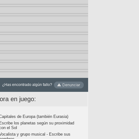
¿Has encontrado algún fallo?
ora en juego:
Capitales de Europa (también Eurasia)
Escribe los planetas según su proximidad
con el Sol
Vocalista y grupo musical - Escribe sus
nombres