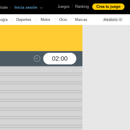
|
Juegos
Ránking
Crea tu juego
|
trate
Inicia sesión
|
|
|
|
logía
Deportes
Motor
Ocio
Marcas
02:00