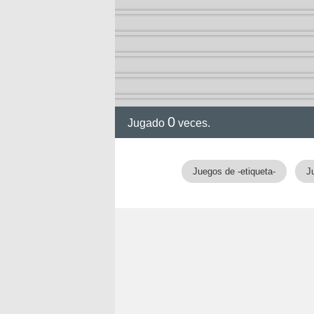
0
Jugado
veces.
Juegos de -etiqueta-
J