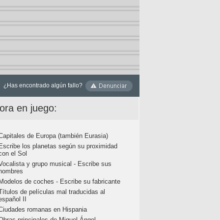
¿Has encontrado algún fallo?
ora en juego:
Capitales de Europa (también Eurasia)
Escribe los planetas según su proximidad
con el Sol
Vocalista y grupo musical - Escribe sus
nombres
Modelos de coches - Escribe su fabricante
Títulos de películas mal traducidas al
español II
Ciudades romanas en Hispania
Obras principales de Miguel Ángel