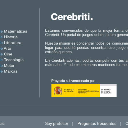
Estamos convencidos de que la mejor forma d
de
Matemáticas
Cerebriti. Un portal de juegos sobre cultura genera
de
Historia
de
Literatura
Nuestra misión es concentrar todos los conocimi
lugar para que tú puedas encontrar ese juego 
de
Arte
extraño que sea.
de
Cine
de
Tecnología
En Cerebriti además, podrás competir con tus a
más sabe. Y todo ello mientras mantienes tus ne
de
Motor
de
Marcas
os.
Soy profesor
|
Preguntas frecuentes
|
C