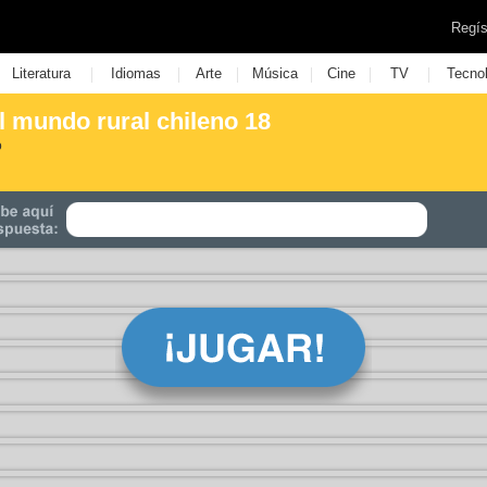
Regís
|
|
|
|
|
|
Literatura
Idiomas
Arte
Música
Cine
TV
Tecno
el mundo rural chileno 18
o