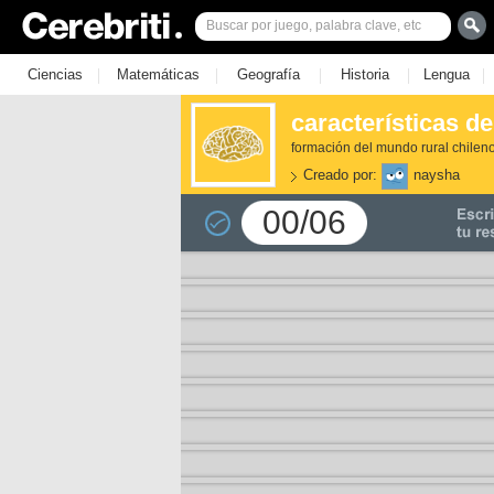
|
|
|
|
|
Ciencias
Matemáticas
Geografía
Historia
Lengua
características d
formación del mundo rural chilen
Creado por:
naysha
00/06