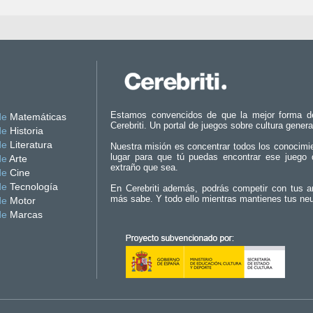
Estamos convencidos de que la mejor forma d
de
Matemáticas
Cerebriti. Un portal de juegos sobre cultura genera
de
Historia
de
Literatura
Nuestra misión es concentrar todos los conocimi
lugar para que tú puedas encontrar ese juego 
de
Arte
extraño que sea.
de
Cine
de
Tecnología
En Cerebriti además, podrás competir con tus a
más sabe. Y todo ello mientras mantienes tus ne
de
Motor
de
Marcas