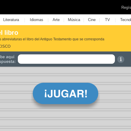
Regís
|
|
|
|
|
|
Literatura
Idiomas
Arte
Música
Cine
TV
Tecno
l libro
s abreviaturas el libro del Antiguo Testamento que se corresponda
CISCO