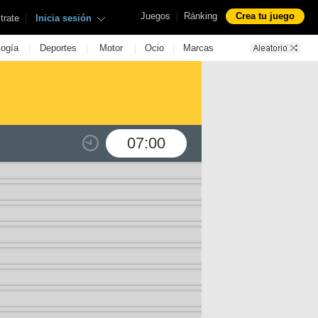
|
Juegos
Ránking
Crea tu juego
|
trate
Inicia sesión
|
|
|
|
logía
Deportes
Motor
Ocio
Marcas
07:00