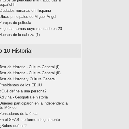
Títulos de películas mal traducidas al
español II
Ciudades romanas en Hispania
Obras principales de Miguel Ángel
Parejas de película
Elige las sumas cuyo resultado es 23
Huesos de la cabeza (1)
p 10 Historia:
Test de Historia - Cultura General (I)
Test de Historia - Cultura General (II)
Test de Historia y Cultura General
Presidentes de los EEUU
¿Qué define a una persona?
Adivina - Geografía e historia
Quiénes participaron en la independencia
de México
Pensadores de la ética
En el SEAB me formo integralmente
¿Sabes qué es?