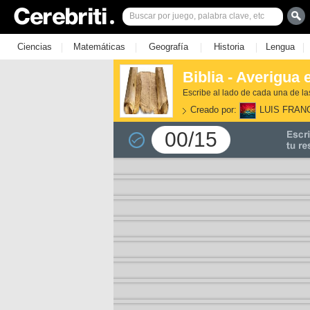
|
|
|
|
|
Ciencias
Matemáticas
Geografía
Historia
Lengua
Biblia - Averigua e
Escribe al lado de cada una de la
Creado por:
LUIS FRAN
00/15