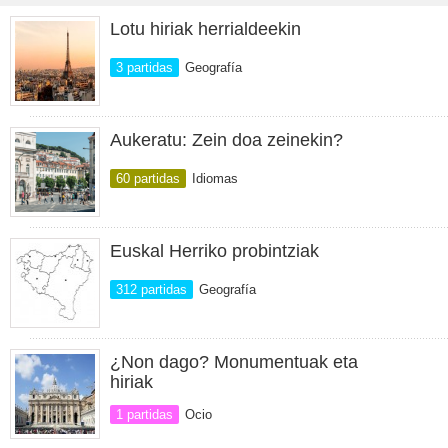
Lotu hiriak herrialdeekin
3 partidas
Geografía
Aukeratu: Zein doa zeinekin?
60 partidas
Idiomas
Euskal Herriko probintziak
312 partidas
Geografía
¿Non dago? Monumentuak eta
hiriak
1 partidas
Ocio