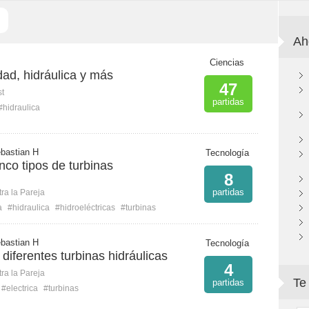
Ah
Ciencias
idad, hidráulica y más
47
st
partidas
#hidraulica
bastian H
Tecnología
nco tipos de turbinas
8
partidas
ra la Pareja
a
#hidraulica
#hidroeléctricas
#turbinas
bastian H
Tecnología
diferentes turbinas hidráulicas
4
ra la Pareja
Te
partidas
#electrica
#turbinas