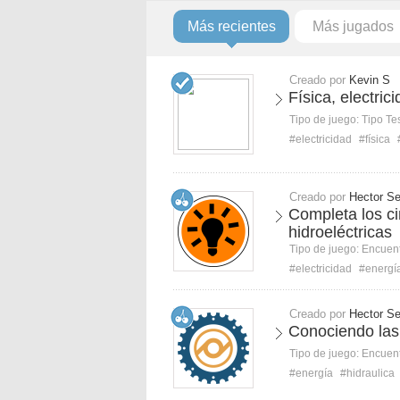
Más recientes
Más jugados
Creado por
Kevin S
Física, electric
Tipo de juego:
Tipo Te
#electricidad
#física
Creado por
Hector Se
Completa los ci
hidroeléctricas
Tipo de juego:
Encuent
#electricidad
#energí
Creado por
Hector Se
Conociendo las 
Tipo de juego:
Encuent
#energía
#hidraulica