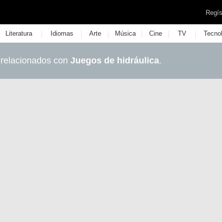
Regís
|
|
|
|
|
|
Literatura
Idiomas
Arte
Música
Cine
TV
Tecno
 relacionados con
Juegos de hidráulica
.