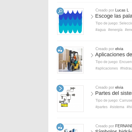
Creado por
Lucas L
Escoge las pala
Tipo de juego:
Selecci
#agua
#energía
#en
Creado por
elvia
Aplicaciones de
Tipo de juego:
Encuent
#aplicaciones
#hidrau
Creado por
elvia
Partes del sist
Tipo de juego:
Carruse
#partes
#sistema
#hi
Creado por
FERNAN
Símbolos hidráu