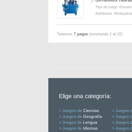
Tipo de juego:
Encuent
#símbolos
#hidraulic
Tenemos
7 juegos
(mostrando 1 al 10)
Elige una categoría:
> Juegos de
Ciencias
> Juegos 
> Juegos de
Geografía
> Juegos 
> Juegos de
Lengua
> Juegos 
> Juegos de
Idiomas
> Juegos 