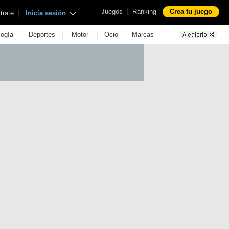
|
Juegos
Ránking
Crea tu juego
|
trate
Inicia sesión
|
|
|
|
logía
Deportes
Motor
Ocio
Marcas