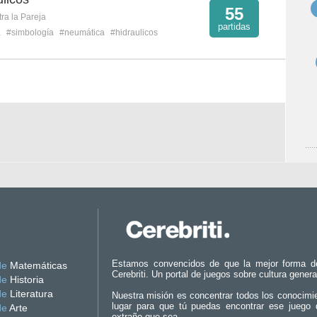
55
ra la Pareja
partidas
a
#simbología
#neumática
#hidraulicos
Estamos convencidos de que la mejor forma d
de
Matemáticas
Cerebriti. Un portal de juegos sobre cultura genera
de
Historia
de
Literatura
Nuestra misión es concentrar todos los conocimi
lugar para que tú puedas encontrar ese juego 
de
Arte
extraño que sea.