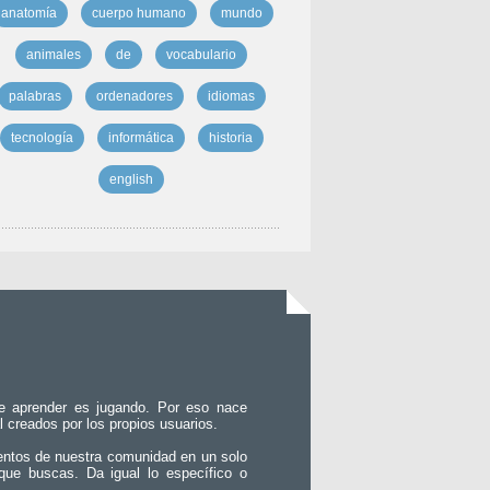
anatomía
cuerpo humano
mundo
animales
de
vocabulario
palabras
ordenadores
idiomas
tecnología
informática
historia
english
e aprender es jugando. Por eso nace
l creados por los propios usuarios.
entos de nuestra comunidad en un solo
que buscas. Da igual lo específico o