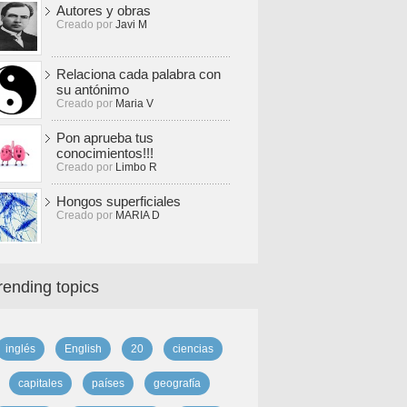
Autores y obras
Creado por
Javi M
Relaciona cada palabra con
su antónimo
Creado por
Maria V
Pon aprueba tus
conocimientos!!!
Creado por
Limbo R
Hongos superficiales
Creado por
MARIA D
rending topics
inglés
English
20
ciencias
capitales
países
geografía