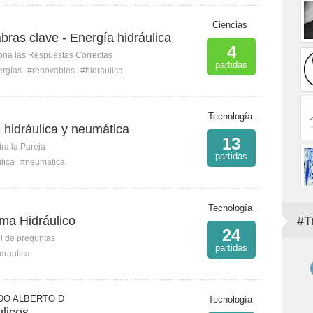
Ciencias
bras clave - Energía hidráulica
4
ona las Respuestas Correctas
partidas
ergías
#renovables
#hidraulica
Tecnología
 hidráulica y neumática
13
ra la Pareja
partidas
lica
#neumatica
Tecnología
ema Hidráulico
#T
24
l de preguntas
partidas
draulica
DO ALBERTO D
Tecnología
licos