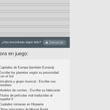
¿Has encontrado algún fallo?
ora en juego:
Capitales de Europa (también Eurasia)
Escribe los planetas según su proximidad
con el Sol
Vocalista y grupo musical - Escribe sus
nombres
Modelos de coches - Escribe su fabricante
Títulos de películas mal traducidas al
español II
Ciudades romanas en Hispania
Obras principales de Miguel Ángel