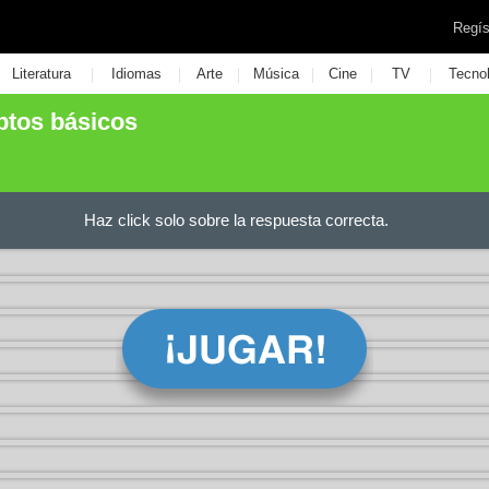
Regís
|
|
|
|
|
|
Literatura
Idiomas
Arte
Música
Cine
TV
Tecno
tos básicos
Haz click solo sobre la respuesta correcta.