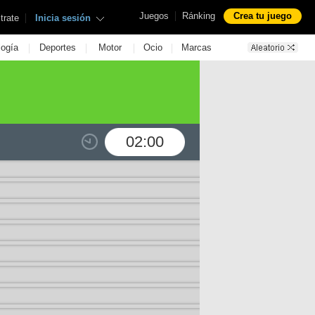
|
Juegos
Ránking
Crea tu juego
|
trate
Inicia sesión
|
|
|
|
logía
Deportes
Motor
Ocio
Marcas
02:00