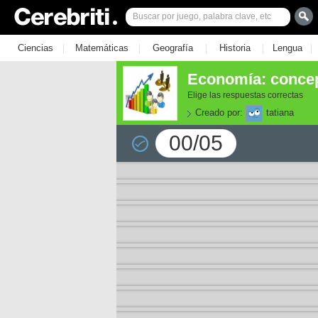
|
|
|
|
|
Ciencias
Matemáticas
Geografía
Historia
Lengua
Economía: concep
Elige las respuestas correctas
Creado por:
tatiana
00/05