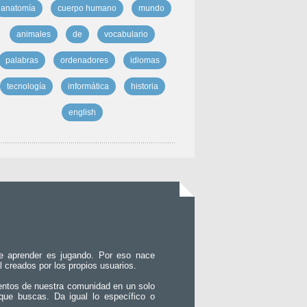
anatomía
cuerpo humano
mundo
animales
de
vocabulario
palabras
ordenadores
idiomas
tecnología
informática
historia
english
e aprender es jugando. Por eso nace
l creados por los propios usuarios.
entos de nuestra comunidad en un solo
que buscas. Da igual lo específico o