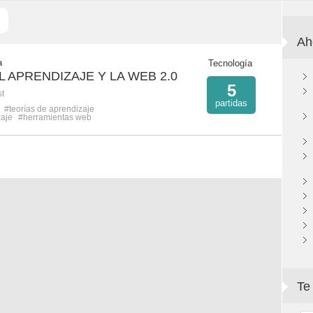
Ah
a
Tecnología
 APRENDIZAJE Y LA WEB 2.0
5
st
partidas
#teorías de aprendizaje
zaje
#herramientas web
Te