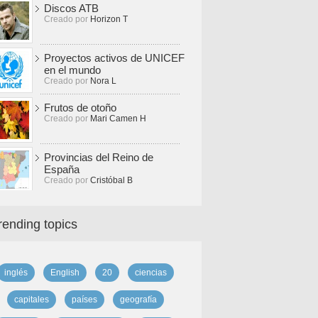
Discos ATB
Creado por
Horizon T
Proyectos activos de UNICEF
en el mundo
Creado por
Nora L
Frutos de otoño
Creado por
Mari Camen H
Provincias del Reino de
España
Creado por
Cristóbal B
rending topics
inglés
English
20
ciencias
capitales
países
geografía