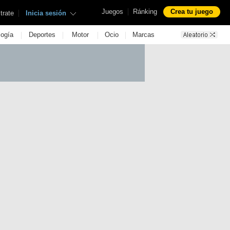
|
Juegos
Ránking
Crea tu juego
|
trate
Inicia sesión
|
|
|
|
logía
Deportes
Motor
Ocio
Marcas