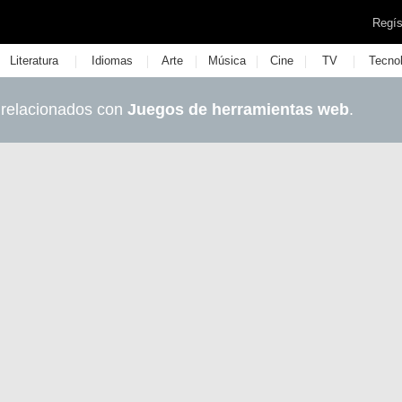
Regís
|
|
|
|
|
|
Literatura
Idiomas
Arte
Música
Cine
TV
Tecno
 relacionados con
Juegos de herramientas web
.