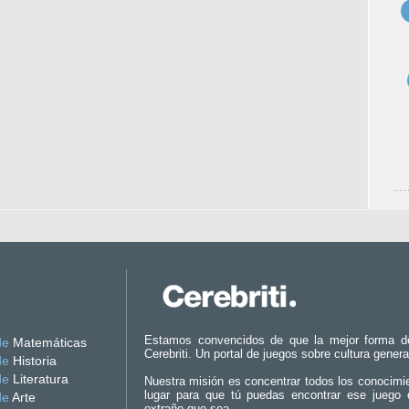
Estamos convencidos de que la mejor forma d
de
Matemáticas
Cerebriti. Un portal de juegos sobre cultura genera
de
Historia
de
Literatura
Nuestra misión es concentrar todos los conocimi
lugar para que tú puedas encontrar ese juego 
de
Arte
extraño que sea.