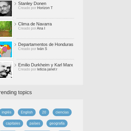
Stanley Donen
Creado por
Horizon T
Clima de Navarra
Creado por
Ana I
Departamentos de Honduras
Creado por
Iván S
Emilio Durkheim y Karl Marx
Creado por
leticia janet r
rending topics
inglés
English
20
ciencias
capitales
países
geografía