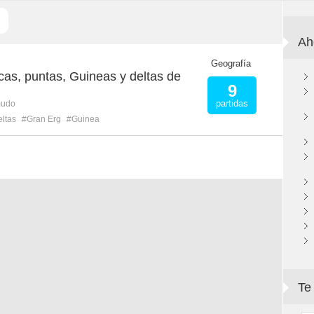
Ah
M
Geografía
as, puntas, Guineas y deltas de
9
partidas
mudo
eltas
#Gran Erg
#Guinea
Te