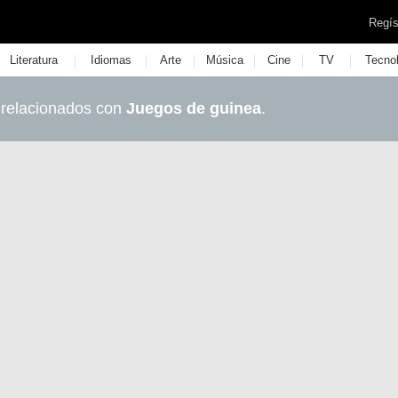
Regís
|
|
|
|
|
|
Literatura
Idiomas
Arte
Música
Cine
TV
Tecno
 relacionados con
Juegos de guinea
.