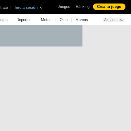
|
Juegos
Ránking
Crea tu juego
|
trate
Inicia sesión
|
|
|
|
logía
Deportes
Motor
Ocio
Marcas