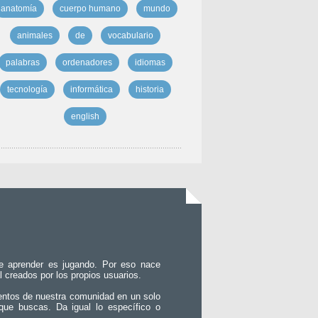
anatomía
cuerpo humano
mundo
animales
de
vocabulario
palabras
ordenadores
idiomas
tecnología
informática
historia
english
e aprender es jugando. Por eso nace
l creados por los propios usuarios.
entos de nuestra comunidad en un solo
que buscas. Da igual lo específico o