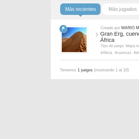
Más recientes
Más jugados
Creado por
MARIO 
Gran Erg, cuenc
África
Tipo de juego:
Mapa 
#África
#cuencas
#d
Tenemos
1 juegos
(mostrando 1 al 10)