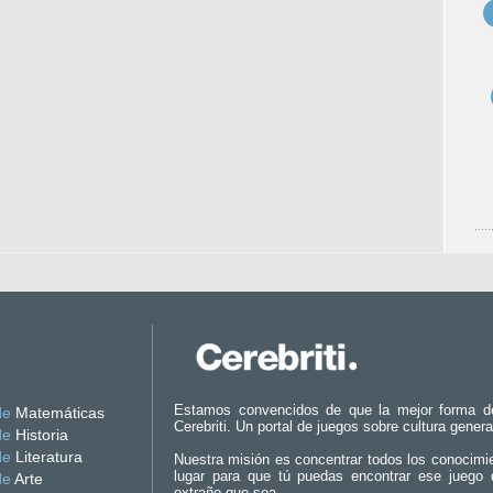
Estamos convencidos de que la mejor forma d
de
Matemáticas
Cerebriti. Un portal de juegos sobre cultura genera
de
Historia
de
Literatura
Nuestra misión es concentrar todos los conocimi
lugar para que tú puedas encontrar ese juego 
de
Arte
extraño que sea.